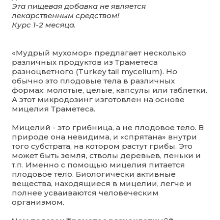
Эта пищевая добавка не является
лекарственным средством!
Курс 1-2 месяца.
«Мудрый мухомор» предлагает несколько
различных продуктов из Траметеса
разноцветного (Turkey tail mycelium). Но
обычно это плодовые тела в различных
формах: молотые, целые, капсулы или таблетки.
А этот микродозинг изготовлен на основе
мицелия Траметеса.
Мицелий - это грибница, а не плодовое тело. В
природе она невидима, и «спрятана» внутри
того субстрата, на котором растут грибы. Это
может быть земля, стволы деревьев, пеньки и
т.п. Именно с помощью мицелия питается
плодовое тело. Биологически активные
вещества, находящиеся в мицелии, легче и
полнее усваиваются человеческим
организмом.