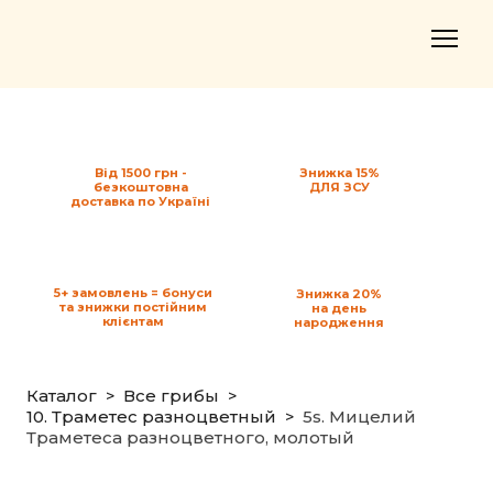
Від 1500 грн -
Знижка 15%
безкоштовна
ДЛЯ ЗСУ
доставка по Україні
5+ замовлень = бонуси
Знижка 20%
та знижки постійним
на день
клієнтам
народження
Каталог
Все грибы
10. Траметес разноцветный
5s. Мицелий
Траметеса разноцветного, молотый