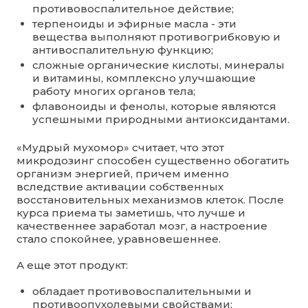
противовоспалительное действие;
терпеноиды и эфирные масла - эти
вещества выполняют противогрибковую и
антивоспалительную функцию;
сложные органические кислоты, минералы
и витамины, комплексно улучшающие
работу многих органов тела;
флавоноиды и фенолы, которые являются
успешными природными антиоксидантами.
«Мудрый мухомор» считает, что этот
микродозинг способен существенно обогатить
организм энергией, причем именно
вследствие активации собственных
восстановительных механизмов клеток. После
курса приема ты заметишь, что лучше и
качественнее заработал мозг, а настроение
стало спокойнее, уравновешеннее.
А еще этот продукт:
обладает противовоспалительными и
противоопухолевыми свойствами;