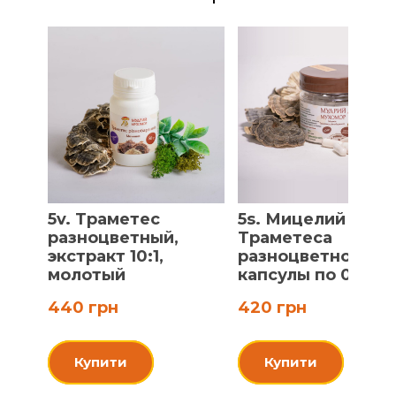
5v. Траметес
5s. Мицелий
разноцветный,
Траметеса
экстракт 10:1,
разноцветного,
молотый
капсулы по 0.5 г
440 грн
420 грн
Купити
Купити