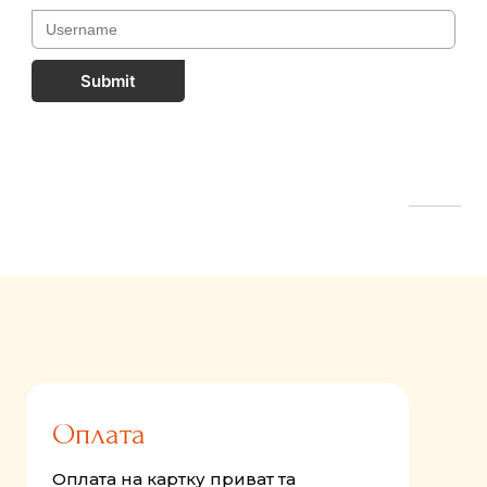
Submit
FastComments.com
Оплата
Оплата на картку приват та