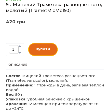
5s. Мицелий Траметеса разноцветного,
молотый
(TrametMicMol50)
420 грн
Купити
ОПИСАНИЕ
Состав:
мицелий Траметеса разноцветного
(Trametes versicolor), молотый.
Применение:
1 г трижды в день, запивая теплой
водой.
Вес:
50 г.
Упаковка:
удобная баночка с крышечкой.
Хранение:
12 месяцев при температуре от +8
до +24°С.