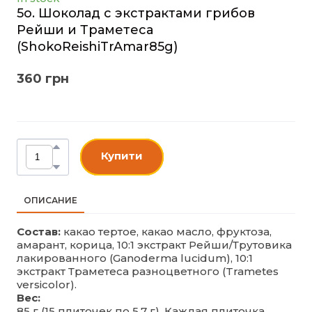
5o. Шоколад с экстрактами грибов
Рейши и Траметеса
(ShokoReishiTrAmar85g)
360 грн
Купити
ОПИСАНИЕ
Состав:
какао тертое, какао масло, фруктоза,
амарант, корица, 10:1 экстракт Рейши/Трутовика
лакированного (Ganoderma lucidum), 10:1
экстракт Траметеса разноцветного (Trametes
versicolor).
Вес:
85 г (15 плиточек по 5,7 г). Каждая плиточка