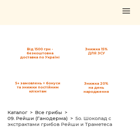
Від 1500 грн -
Знижка 15%
безкоштовна
ДЛЯ ЗСУ
доставка по Україні
5+ замовлень = бонуси
Знижка 20%
та знижки постійним
на день
клієнтам
народження
Каталог
Все грибы
09. Рейши (Ганодерма)
5o. Шоколад с
экстрактами грибов Рейши и Траметеса