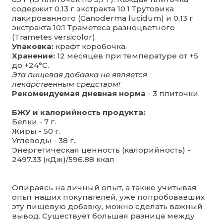
содержит 0,13 г экстракта 10:1 Трутовика
лакированного (Ganoderma lucidum) и 0,13 г
экстракта 10:1 Траметеса разноцветного
(Trametes versicolor).
Упаковка:
крафт коробочка.
Хранение:
12 месяцев при температуре от +5
до +24°C.
Эта пищевая добавка не является
лекарственным средством!
Рекомендуемая дневная норма
- 3 плиточки.
БЖУ и калорийность продукта:
Белки - 7 г.
Жиры - 50 г.
Углеводы - 38 г.
Энергетическая ценность (калорийность) -
2497.33 (кДж)/596.88 ккал
Опираясь на личный опыт, а также учитывая
опыт наших покупателей, уже попробовавших
эту пищевую добавку, можно сделать важный
вывод. Существует большая разница между