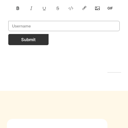
Submit
FastComments.com