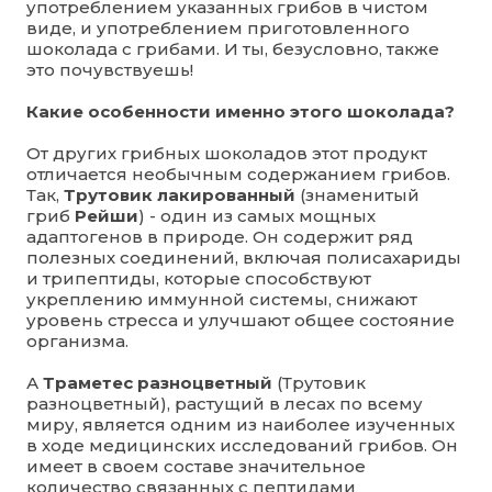
употреблением указанных грибов в чистом
виде, и употреблением приготовленного
шоколада с грибами. И ты, безусловно, также
это почувствуешь!
Какие особенности именно этого шоколада?
От других грибных шоколадов этот продукт
отличается необычным содержанием грибов.
Так,
Трутовик лакированный
(знаменитый
гриб
Рейши
) - один из самых мощных
адаптогенов в природе. Он содержит ряд
полезных соединений, включая полисахариды
и трипептиды, которые способствуют
укреплению иммунной системы, снижают
уровень стресса и улучшают общее состояние
организма.
А
Траметес разноцветный
(Трутовик
разноцветный), растущий в лесах по всему
миру, является одним из наиболее изученных
в ходе медицинских исследований грибов. Он
имеет в своем составе значительное
количество связанных с пептидами