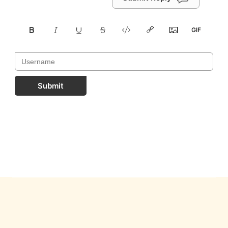
Submit
FastComments.com