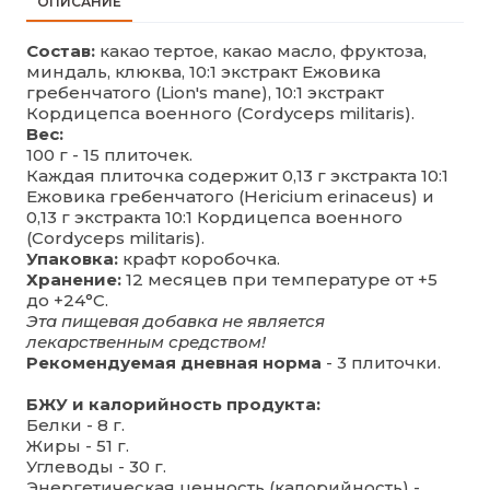
ОПИСАНИЕ
Состав:
какао тертое, какао масло, фруктоза,
миндаль, клюква, 10:1 экстракт Ежовика
гребенчатого (Lion's mane), 10:1 экстракт
Кордицепса военного (Cordyceps militaris).
Вес:
100 г - 15 плиточек.
Каждая плиточка содержит 0,13 г экстракта 10:1
Ежовика гребенчатого (Hericium erinaceus) и
0,13 г экстракта 10:1 Кордицепса военного
(Cordyceps militaris).
Упаковка:
крафт коробочка.
Хранение:
12 месяцев при температуре от +5
до +24°C.
Эта пищевая добавка не является
лекарственным средством!
Рекомендуемая дневная норма
- 3 плиточки.
БЖУ и калорийность продукта:
Белки - 8 г.
Жиры - 51 г.
Углеводы - 30 г.
Энергетическая ценность (калорийность) -