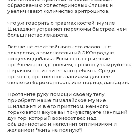
образованию холестериновых бляшек и
увеличивают количество эритроцитов.
Что уж говорить о травмах костей: Мумиё
Шиладжит устраняет переломы быстрее, чем
большинство лекарств.
Все же не стоит забывать: эта смола - не
лекарство, а замечательный ЭКОпродукт,
пищевая добавка. Если есть серьезные
проблемы со здоровьем, проконсультируйтесь
с врачом: стоит ли ее употреблять. Среди
прочего, противопоказаниями для нее
является беременность или период лактации.
Протяните руку помощи своему телу,
приобретя наше гималайское Мумиё
Шиладжит! И в его приятном, немного
горьковатом вкусе вы почувствуете манящий
дух гор, который вознесет вас над
обыденностью и наполнит оптимизмом и
желанием "жить на полную"!