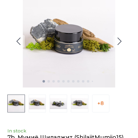
+8
In stock
7b. Мумиё Шиладжит
(ShilajitMumіjo15)