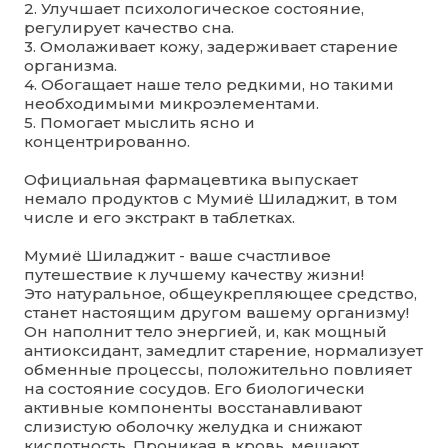
2. Улучшает психологическое состояние,
регулирует качество сна.
3. Омолаживает кожу, задерживает старение
организма.
4. Обогащает наше тело редкими, но такими
необходимыми микроэлементами.
5. Помогает мыслить ясно и
концентрированно.
Официальная фармацевтика выпускает
немало продуктов с Мумиё Шиладжит, в том
числе и его экстракт в таблетках.
Мумиё Шиладжит - ваше счастливое
путешествие к лучшему качеству жизни!
Это натуральное, общеукрепляющее средство,
станет настоящим другом вашему организму!
Он наполнит тело энергией, и, как мощный
антиоксидант, замедлит старение, нормализует
обменные процессы, положительно повлияет
на состояние сосудов. Его биологически
активные компоненты восстанавливают
слизистую оболочку желудка и снижают
кислотность. Проникая в кровь, мешают