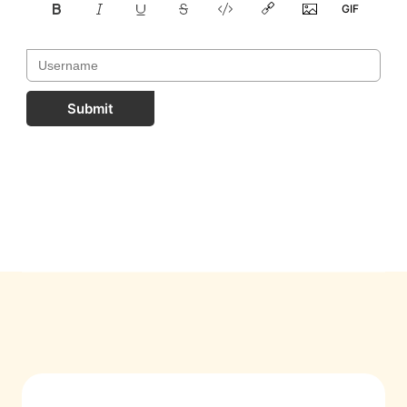
Submit
FastComments.com