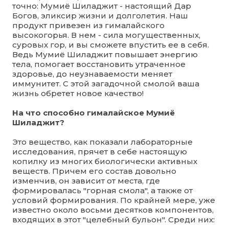
точно: Мумиё Шиладжит - настоящий Дар
Богов, эликсир жизни и долголетия. Наш
продукт привезен из гималайского
высокогорья. В нем - сила могущественных,
суровых гор, и вы сможете впустить ее в себя.
Ведь Мумиё Шиладжит повышает энергию
тела, помогает восстановить утраченное
здоровье, до неузнаваемости меняет
иммунитет. С этой загадочной смолой ваша
жизнь обретет новое качество!
На что способно гималайское Мумиё
Шиладжит?
Это вещество, как показали лабораторные
исследования, прячет в себе настоящую
копилку из многих биологически активных
веществ. Причем его состав довольно
изменчив, он зависит от места, где
формировалась "горная смола", а также от
условий формирования. По крайней мере, уже
известно около восьми десятков компонентов,
входящих в этот "целебный бульон". Среди них: