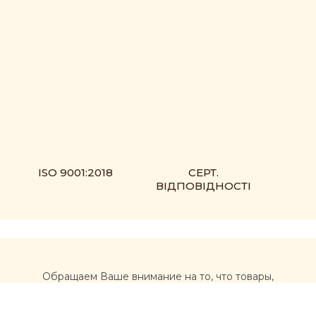
ISO 9001:2018
СЕРТ.
ВІДПОВІДНОСТІ
Обращаем Ваше внимание на то, что товары,
размещенные на сайте https://muxomor.com, не
являются лекарственными средствами и не могут