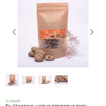
In stock
5x. Шиитаке, целые плодовые тела