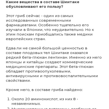
Какие вещества в составе Шиитаке
обусловливают его пользу?
Этот гриб сейчас - один из самых
исследованных современными
фармацевтами. Особенно тщательно его
изучали в Японии, что неудивительно. Но к
этим поискам приобщались также медики
европейских стран.
Едва ли не самой большой ценностью в
составе плодовых тел Шиитаке оказался
редкий бета-глюкан лентинан. Именно из него
японцы и китайцы создают коммерческие
медицинские препараты. Этот бета-глюкан
обладает противоопухолевыми,
антивирусными и противовоспалительными
свойствами.
Кроме него, в составе гриба найдено:
Около 20 аминокислот, из них 8 -
незаменимых.
Многочисленные витамины, особенно из