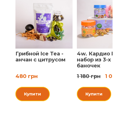
Грибной Ice Tea -
4w. Кардио PRO,
анчан с цитрусом
набор из 3-х
баночек
480 грн
1 180 грн
1 080 гр
Купити
Купити