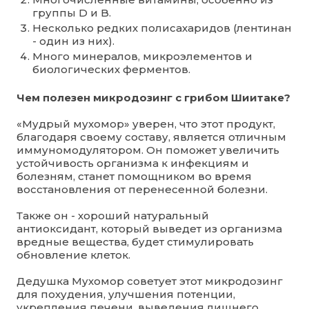
группы D и B.
Несколько редких полисахаридов (лентинан
- один из них).
Много минералов, микроэлементов и
биологических ферментов.
Чем полезен микродозинг с грибом Шиитаке?
«Мудрый мухомор» уверен, что этот продукт,
благодаря своему составу, является отличным
иммуномодулятором. Он поможет увеличить
устойчивость организма к инфекциям и
болезням, станет помощником во время
восстановления от перенесенной болезни.
Также он - хороший натуральный
антиоксидант, который выведет из организма
вредные вещества, будет стимулировать
обновление клеток.
Дедушка Мухомор советует этот микродозинг
для похудения, улучшения потенции,
укрепления печени, выведения лишнего