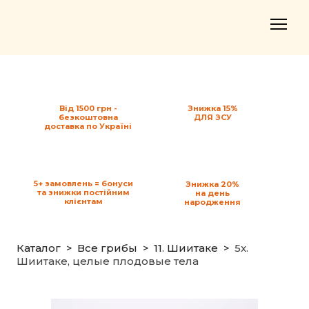
Від 1500 грн -
Знижка 15%
безкоштовна
ДЛЯ ЗСУ
доставка по Україні
5+ замовлень = бонуси
Знижка 20%
та знижки постійним
на день
клієнтам
народження
Каталог
Все грибы
11. Шиитаке
5x.
Шиитаке, целые плодовые тела