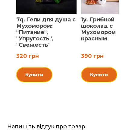
7q. Гели для душа с
1y. Грибной
Мухомором:
шоколад с
"Питание",
Мухомором
"Упругость",
красным
"Свежесть"
320 грн
390 грн
Купити
Купити
Напишіть відгук про товар