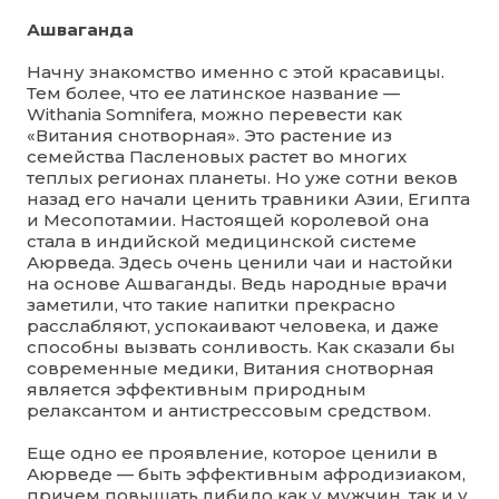
Ашваганда
Начну знакомство именно с этой красавицы.
Тем более, что ее латинское название —
Withania Somnifera, можно перевести как
«Витания снотворная». Это растение из
семейства Пасленовых растет во многих
теплых регионах планеты. Но уже сотни веков
назад его начали ценить травники Азии, Египта
и Месопотамии. Настоящей королевой она
стала в индийской медицинской системе
Аюрведа. Здесь очень ценили чаи и настойки
на основе Ашваганды. Ведь народные врачи
заметили, что такие напитки прекрасно
расслабляют, успокаивают человека, и даже
способны вызвать сонливость. Как сказали бы
современные медики, Витания снотворная
является эффективным природным
релаксантом и антистрессовым средством.
Еще одно ее проявление, которое ценили в
Аюрведе — быть эффективным афродизиаком,
причем повышать либидо как у мужчин, так и у