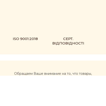
ISO 9001:2018
СЕРТ.
ВІДПОВІДНОСТІ
Обращаем Ваше внимание на то, что товары,
размещенные на сайте https://muxomor.com, не
являются лекарственными средствами и не могут
использоваться для лечения и диагностики каких-либо
заболеваний.
Перед использованием товаров, приобретенных на