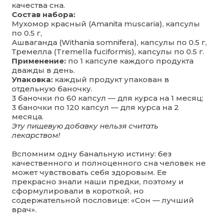
качества сна.
Состав набора:
Мухомор красный (Amanita muscaria), капсулы
по 0.5 г,
Ашваганда (Withania somnifera), капсулы по 0.5 г,
Тремелла (Tremella fuciformis), капсулы по 0.5 г.
Применение:
по 1 капсуле каждого продукта
дважды в день.
Упаковка:
каждый продукт упакован в
отдельную баночку.
3 баночки по 60 капсул — для курса на 1 месяц;
3 баночки по 120 капсул — для курса на 2
месяца.
Эту пищевую добавку нельзя считать
лекарством!
Вспомним одну банальную истину: без
качественного и полноценного сна человек не
может чувствовать себя здоровым. Ее
прекрасно знали наши предки, поэтому и
сформулировали в короткой, но
содержательной пословице: «Сон — лучший
врач».