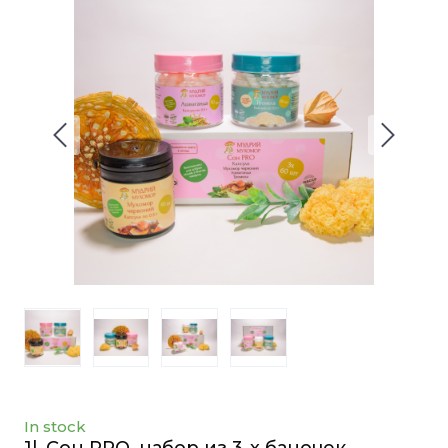
In stock
1l. Сон PRO, набор из 3-х баночек