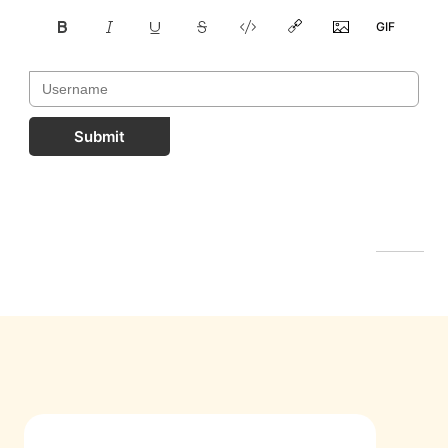
Submit
FastComments.com