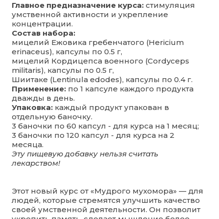
Главное предназначение курса:
стимуляция
умственной активности и укрепление
концентрации.
Состав набора:
мицелий Ежовика гребенчатого (Hericium
erinaceus), капсулы по 0.5 г,
мицелий Кордицепса военного (Cordyceps
militaris), капсулы по 0.5 г,
Шиитаке (Lentinula edodes), капсулы по 0.4 г.
Применение:
по 1 капсуле каждого продукта
дважды в день.
Упаковка:
каждый продукт упакован в
отдельную баночку.
3 баночки по 60 капсул - для курса на 1 месяц;
3 баночки по 120 капсул - для курса на 2
месяца.
Эту пищевую добавку нельзя считать
лекарством!
Этот новый курс от «Мудрого мухомора» — для
людей, которые стремятся улучшить качество
своей умственной деятельности. Он позволит
укрепить память, сделает мышление более