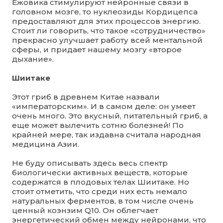
Ежовика стимулируют нейронные связи в
головном мозге, то нуклеозиды Кордицепса
предоставляют для этих процессов энергию.
Стоит ли говорить, что такое «сотрудничество»
прекрасно улучшает работу всей ментальной
сферы, и придает нашему мозгу «второе
дыхание».
Шиитаке
Этот гриб в древнем Китае назвали
«императорским». И в самом деле: он умеет
очень много. Это вкусный, питательный гриб, а
еще может вылечить сотню болезней! По
крайней мере, так издавна считала народная
медицина Азии.
Не буду описывать здесь весь спектр
биологически активных веществ, которые
содержатся в плодовых телах Шиитаке. Но
стоит отметить, что среди них есть немало
натуральных ферментов, в том числе очень
ценный коэнзим Q10. Он облегчает
энергетический обмен между нейронами, что