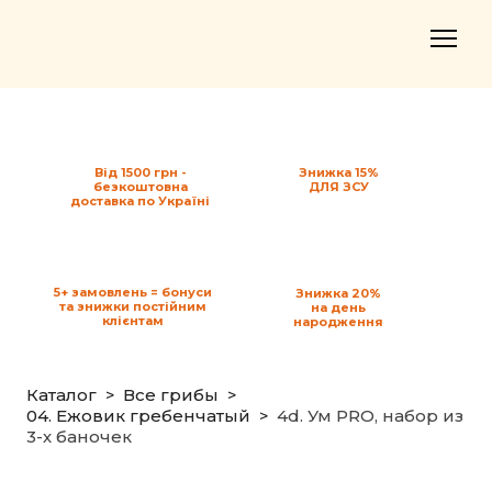
Від 1500 грн -
Знижка 15%
безкоштовна
ДЛЯ ЗСУ
доставка по Україні
5+ замовлень = бонуси
Знижка 20%
та знижки постійним
на день
клієнтам
народження
Каталог
Все грибы
04. Ежовик гребенчатый
4d. Ум PRO, набор из
3-х баночек