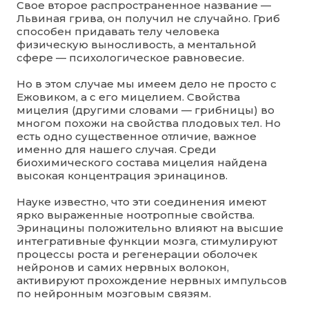
Свое второе распространенное название —
Львиная грива, он получил не случайно. Гриб
способен придавать телу человека
физическую выносливость, а ментальной
сфере — психологическое равновесие.
Но в этом случае мы имеем дело не просто с
Ежовиком, а с его мицелием. Свойства
мицелия (другими словами — грибницы) во
многом похожи на свойства плодовых тел. Но
есть одно существенное отличие, важное
именно для нашего случая. Среди
биохимического состава мицелия найдена
высокая концентрация эринацинов.
Науке известно, что эти соединения имеют
ярко выраженные ноотропные свойства.
Эринацины положительно влияют на высшие
интегративные функции мозга, стимулируют
процессы роста и регенерации оболочек
нейронов и самих нервных волокон,
активируют прохождение нервных импульсов
по нейронным мозговым связям.