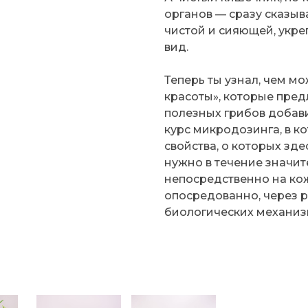
органов — сразу сказыв
чистой и сияющей, укре
вид.
Теперь ты узнал, чем мо
красоты», которые пре
полезных грибов добавил
курс микродозинга, в к
свойства, о которых зд
нужно в течение значит
непосредственно на кож
опосредованно, через 
биологических механиз
я