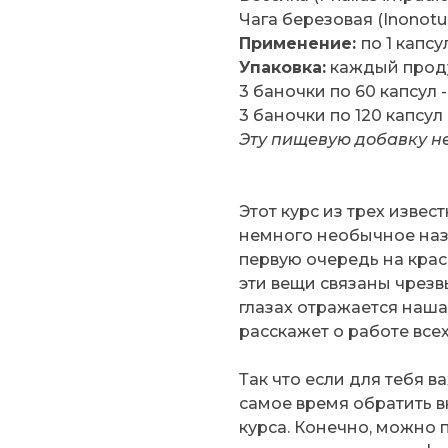
Чага березовая (Inonotus 
Применение:
по 1 капс
Упаковка:
каждый проду
3 баночки по 60 капсул -
3 баночки по 120 капсул 
Эту пищевую добавку не
Этот курс из трех изве
немного необычное наз
первую очередь на красо
эти вещи связаны чрезвы
глазах отражается наша
расскажет о работе всех
Так что если для тебя в
самое время обратить в
курса. Конечно, можно 