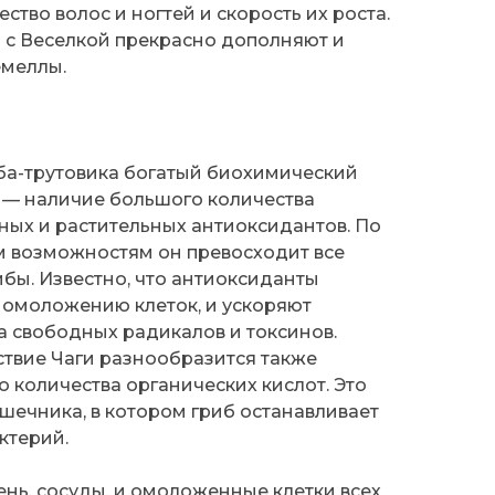
ство волос и ногтей и скорость их роста.
 с Веселкой прекрасно дополняют и
емеллы.
иба-трутовика богатый биохимический
ем — наличие большого количества
ых и растительных антиоксидантов. По
 возможностям он превосходит все
бы. Известно, что антиоксиданты
 омоложению клеток, и ускоряют
а свободных радикалов и токсинов.
твие Чаги разнообразится также
 количества органических кислот. Это
шечника, в котором гриб останавливает
ктерий.
ень, сосуды, и омоложенные клетки всех