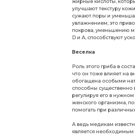
жирные кислоты, которы
улучшают текстуру кожи
сужают поры и уменьшаю
увлажнением, это прив
покрова, уменьшению м
D и А, способствуют уск
Веселка
Роль этого гриба в сост
что он тоже влияет на в
обогащена особыми на
способны существенно 
регулируя его в нужном
женского организма, по
помогать при различных
А ведь медикам извест
является необходимым 