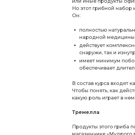
или иные продукты офи
Но этот грибной набор 
Он:
полностью натуральн
народной медицины
действует комплексно
снаружи, так и изнутр
имеет минимум побоч
обеспечивает длите
В состав курса входят к
Чтобы понять, как дейст
какую роль играет в не
Тремелла
Продукты этого гриба 
магазинчике «Мудрого м