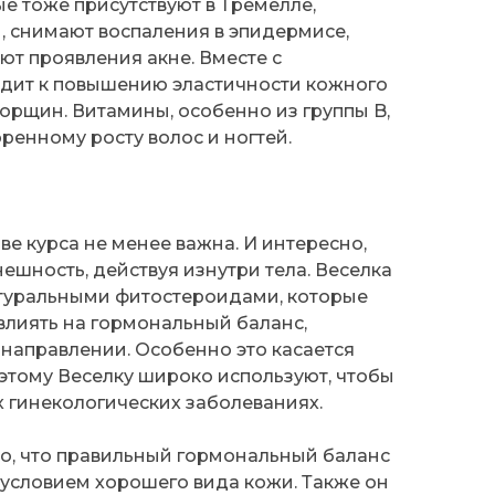
е тоже присутствуют в Тремелле,
, снимают воспаления в эпидермисе,
т проявления акне. Вместе с
одит к повышению эластичности кожного
орщин. Витамины, особенно из группы B,
оренному росту волос и ногтей.
аве курса не менее важна. И интересно,
нешность, действуя изнутри тела. Веселка
туральными фитостероидами, которые
влиять на гормональный баланс,
 направлении. Особенно это касается
этому Веселку широко используют, чтобы
 гинекологических заболеваниях.
но, что правильный гормональный баланс
условием хорошего вида кожи. Также он