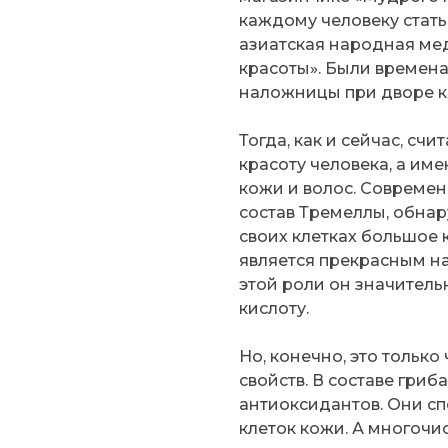
каждому человеку стать
азиатская народная мед
красоты». Были времена
наложницы при дворе к
Тогда, как и сейчас, сч
красоту человека, а им
кожи и волос. Совреме
состав Тремеллы, обнар
своих клетках большое 
является прекрасным н
этой роли он значител
кислоту.
Но, конечно, это тольк
свойств. В составе гри
антиоксидантов. Они с
клеток кожи. А многочи