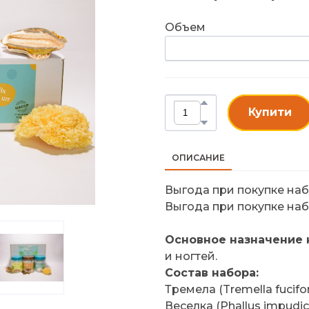
Объем
Купити
ОПИСАНИЕ
Выгода при покупке набо
Выгода при покупке набо
Основное назначение 
и ногтей.
Состав набора:
Тремела (Tremella fuciform
Веселка (Phallus impudicu