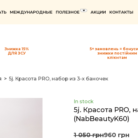
АТЬ
МЕЖДУНАРОДНЫЕ
ПОЛЕЗНОЕ
АКЦИИ
КОНТАКТЫ
Знижка 15%
5+ замовлень = бонуси
ДЛЯ ЗСУ
знижки постійним
клієнтам
я
5j. Красота PRO, набор из 3-х баночек
In stock
5j. Красота PRO, 
(NabBeautyK60)
1 050 грн
960 грн