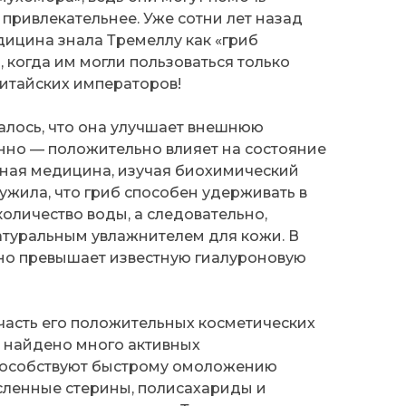
 привлекательнее. Уже сотни лет назад
ицина знала Тремеллу как «гриб
, когда им могли пользоваться только
итайских императоров!
италось, что она улучшает внешнюю
енно — положительно влияет на состояние
нная медицина, изучая биохимический
ужила, что гриб способен удерживать в
количество воды, а следовательно,
атуральным увлажнителем для кожи. В
ьно превышает известную гиалуроновую
о часть его положительных косметических
ба найдено много активных
пособствуют быстрому омоложению
сленные стерины, полисахариды и