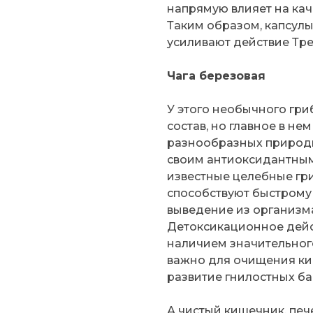
напрямую влияет на каче
Таким образом, капсулы
усиливают действие Тр
Чага березовая
У этого необычного гр
состав, но главное в н
разнообразных природн
своим антиоксидантным
известные целебные гри
способствуют быстрому
выведение из организм
Детоксикационное дейс
наличием значительного
важно для очищения ки
развитие гнилостных ба
А чистый кишечник, печ