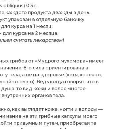
obliquus) 0.3 г.
уле каждого продукта дважды в день.
кт упакован в отдельную баночку.
 для курса на 1 месяц;
- для курса на 2 месяца.
льзя считать лекарством!
стных грибов от «Мудрого мухомора» имеет
начение. Его сила ориентирована в
ту тела, а не на здоровье (хотя, конечно,
чайно тесно). Ведь когда говорят, что в
 душа, то вид кожи и волос многое
 внутренних органов тела.
ажно, как выглядят кожа, ногти и волосы —
нимание на эти грибные капсулы моего
пойти привычным путем, приобретая те