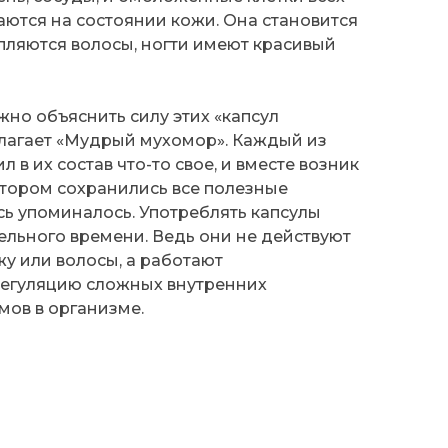
аются на состоянии кожи. Она становится
пляются волосы, ногти имеют красивый
жно объяснить силу этих «капсул
длагает «Мудрый мухомор». Каждый из
 в их состав что-то свое, и вместе возник
отором сохранились все полезные
есь упоминалось. Употреблять капсулы
ельного времени. Ведь они не действуют
у или волосы, а работают
регуляцию сложных внутренних
мов в организме.