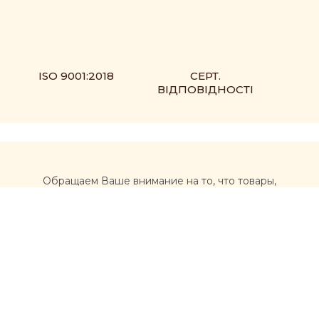
ISO 9001:2018
СЕРТ.
ВІДПОВІДНОСТІ
Обращаем Ваше внимание на то, что товары,
размещенные на сайте https://muxomor.com, не
являются лекарственными средствами и не могут
использоваться для лечения и диагностики каких-либо
заболеваний.
Перед использованием товаров, приобретенных на
сайте, рекомендуется обратиться за
профессиональной консультацией врача и
внимательно ознакомиться с инструкцией