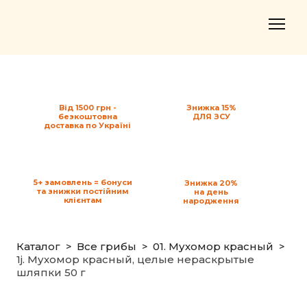
Від 1500 грн -
Знижка 15%
безкоштовна
ДЛЯ ЗСУ
доставка по Україні
5+ замовлень = бонуси
Знижка 20%
та знижки постійним
на день
клієнтам
народження
Каталог
Все грибы
01. Мухомор красный
1j. Мухомор красный, целые нераскрытые
шляпки 50 г