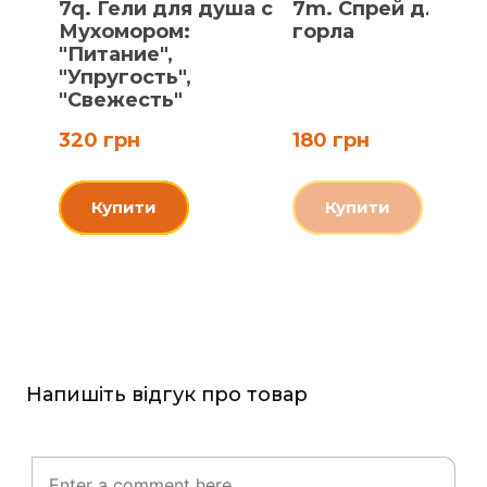
7q. Гели для душа с
7m. Спрей для
Мухомором:
горла
"Питание",
"Упругость",
"Свежесть"
320 грн
180 грн
Купити
Купити
Напишіть відгук про товар