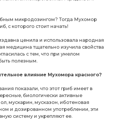
ибным микродозингом? Тогда Мухомор
иб, с которого стоит начать!
издавна ценила и использовала народная
ая медицина тщательно изучила свойства
гласилась с тем, что при умелом
быть полезным.
тельное влияние Мухомора красного?
ния показали, что этот гриб имеет в
тересные, биологически активные
ол, мускарин, мусказон, иботеновая
ном и дозированном употреблении, эти
вную систему и укрепляют ее.