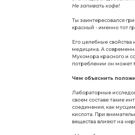
Не запивать кофе!
Ты заинтересовался гр
красный - именно тот гр
Его целебные свойства 
медицина. А современн
Мухомора красного и со
потреблении он может 
Чем объяснить положи
Лабораторные исследова
своем составе такие ин
соединения, как мусцим
кислота. При вниматель
вещества влияют на нер