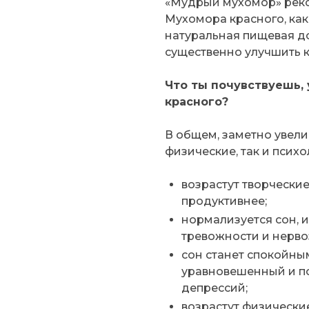
«Мудрый мухомор» рек
Мухомора красного, как
натуральная пищевая до
существенно улучшить к
Что ты почувствуешь,
красного?
В общем, заметно увели
физические, так и психо
возрастут творческие
продуктивнее;
нормализуется сон, 
тревожности и нерво
сон станет спокойны
уравновешенный и по
депрессий;
возрастут физически