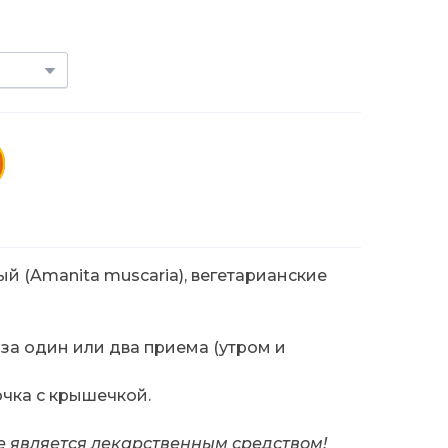
 (Amanita muscaria), вегетарианские
 за один или два приема (утром и
чка с крышечкой.
е является лекарственным средством!