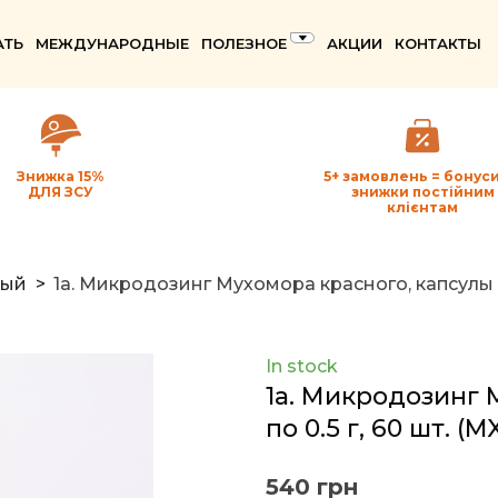
АТЬ
МЕЖДУНАРОДНЫЕ
ПОЛЕЗНОЕ
АКЦИИ
КОНТАКТЫ
Знижка 15%
5+ замовлень = бонуси
ДЛЯ ЗСУ
знижки постійним
клієнтам
ный
1a. Микродозинг Мухомора красного, капсулы по
In stock
1a. Микродозинг 
по 0.5 г, 60 шт.
(M
540 грн