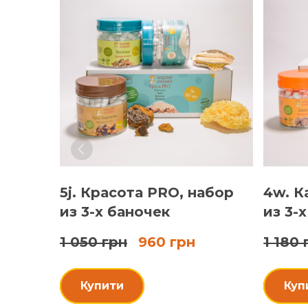
5j. Красота PRO, набор
4w. К
из 3-х баночек
из 3-
1 050 грн
960 грн
1 180 
Купити
Куп