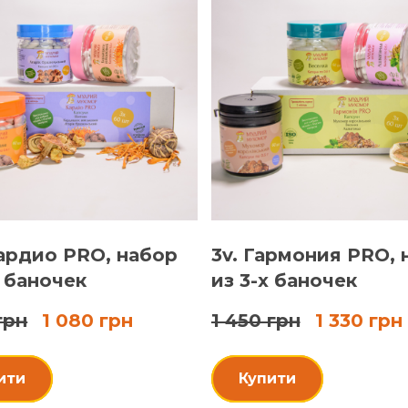
ардио PRO, набор
3v. Гармония PRO, 
х баночек
из 3-х баночек
грн
1 080 грн
1 450 грн
1 330 грн
ити
Купити