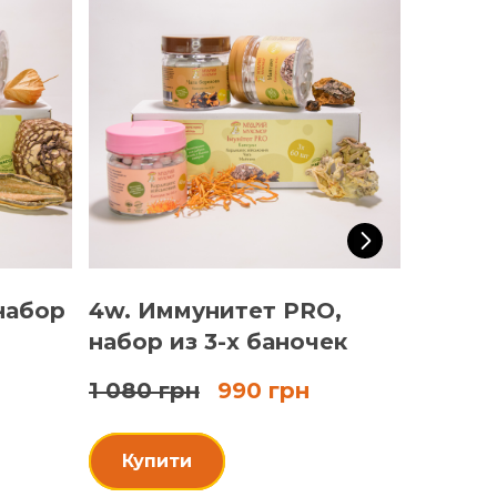
набор
4w. Иммунитет PRO,
1l. Со
набор из 3-х баночек
баноч
1 080 грн
990 грн
1 300 
Купити
Купи