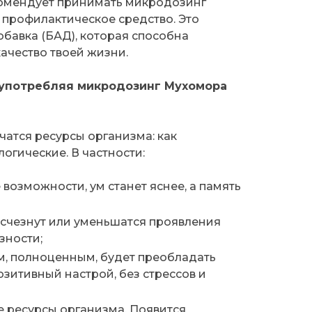
омендует принимать микродозинг
 профилактическое средство. Это
бавка (БАД), которая способна
ачество твоей жизни.
 употребляя микродозинг Мухомора
чатся ресурсы организма: как
логические. В частности:
 возможности, ум станет яснее, а память
исчезнут или уменьшатся проявления
зности;
м, полноценным, будет преобладать
зитивный настрой, без стрессов и
е ресурсы организма. Появится