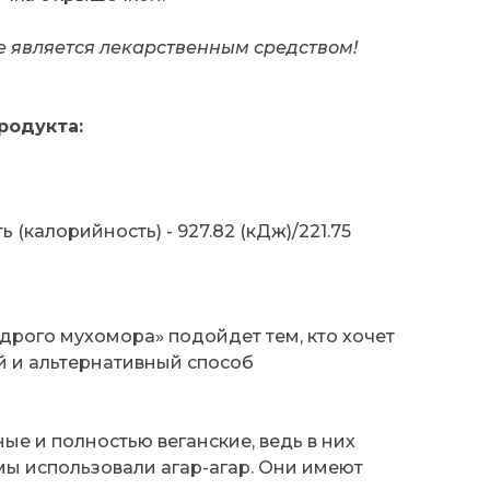
е является лекарственным средством!
родукта:
 (калорийность) - 927.82 (кДж)/221.75
дрого мухомора» подойдет тем, кто хочет
 и альтернативный способ
ые и полностью веганские, ведь в них
ы использовали агар-агар. Они имеют