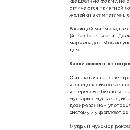
квадратную форму, не о
отличаются приятной ж
желейки в симпатичные 
В каждой мармеладке с
(Amanita muscaria). Дне
мармеладок. Можно упот
дня.
Какой эффект от потр
Основа в их составе - 
исследования показали, 
интересные биологичес
мускарин, мусказон, иб
дозированном употребл
систему и укрепляют ее.
Мудрый мухомор реком