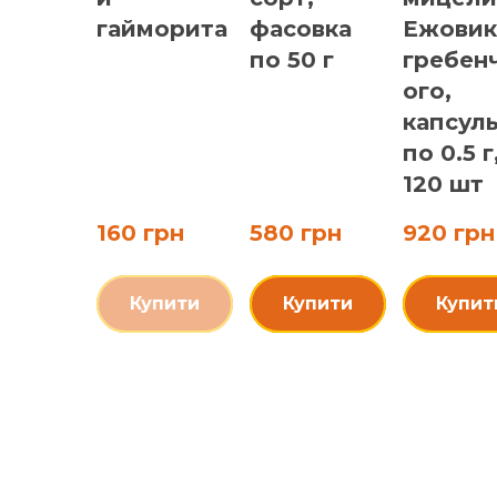
гайморита
фасовка
Ежовик
по 50 г
гребен
ого,
капсул
по 0.5 г
120 шт
160 грн
580 грн
920 грн
Купити
Купити
Купит