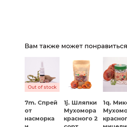
Вам также может понравитьс
Out of stock
7m. Спрей
1j. Шляпки
1q. Мик
от
Мухомора
Мухом
насморка
красного 2
красног
и
сорт,
мицели