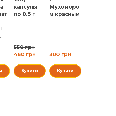
а
капсулы
Мухоморо
чат
по 0.5 г
м красным
ы
,
550 грн
480 грн
300 грн
и
Купити
Купити