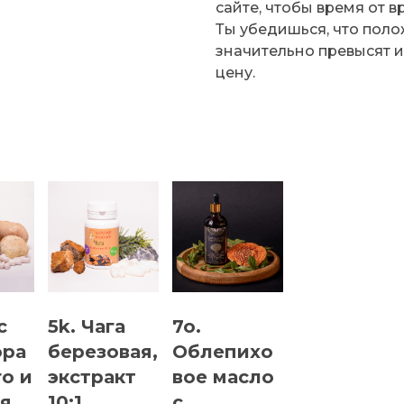
сайте, чтобы время от 
Ты убедишься, что поло
значительно превысят 
цену.
я
с
5k. Чага
7o.
ора
березовая,
Облепихо
о и
экстракт
вое масло
я
10:1,
с