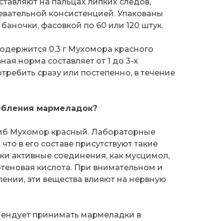
ставляют на пальцах липких следов,
евательной консистенцией. Упакованы
баночки, фасовкой по 60 или 120 штук.
одержится 0,3 г Мухомора красного
вная норма составляет от 1 до 3-х
ребить сразу или постепенно, в течение
ебления мармеладок?
гриб Мухомор красный. Лабораторные
что в его составе присутствуют такие
ки активные соединения, как мусцимол,
отеновая кислота. При внимательном и
ении, эти вещества влияют на нервную
ендует принимать мармеладки в