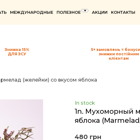
АТЬ
МЕЖДУНАРОДНЫЕ
ПОЛЕЗНОЕ
АКЦИИ
КОНТАКТЫ
Знижка 15%
5+ замовлень = бонуси
ДЛЯ ЗСУ
знижки постійним
клієнтам
рмелад (желейки) со вкусом яблока
In stock
1n. Мухоморный м
яблока
(Marmelad
480 грн