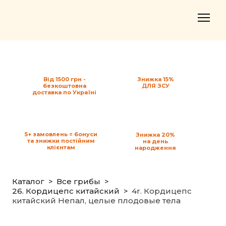
Від 1500 грн -
Знижка 15%
безкоштовна
ДЛЯ ЗСУ
доставка по Україні
5+ замовлень = бонуси
Знижка 20%
та знижки постійним
на день
клієнтам
народження
Каталог
Все грибы
26. Кордицепс китайский
4r. Кордицепс
китайский Непал, целые плодовые тела