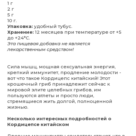
1 г
2 г
5 г
10 г.
Упаковка:
удобный тубус.
Хранение:
12 месяцев при температуре от +5
до +24°C.
Эта пищевая добавка не является
лекарственным средством!
Сила мышц, мощная сексуальная энергия,
крепкий иммунитет, продление молодости -
вот что такое Кордицепс китайский! Этот
крошечный гриб принадлежит сейчас к
мировой элите целебных грибов, им
пользуются атлеты и просто люди,
стремящиеся жить долгой, полноценной
жизнью.
Несколько интересных подробностей о
Кордицепсе китайском
Древние манускрипты свидетельствуют, что в