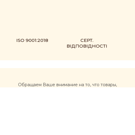
ISO 9001:2018
СЕРТ.
ВІДПОВІДНОСТІ
Обращаем Ваше внимание на то, что товары,
размещенные на сайте https://muxomor.com, не
являются лекарственными средствами и не могут
использоваться для лечения и диагностики каких-либо
заболеваний.
Перед использованием товаров, приобретенных на
сайте, рекомендуется обратиться за