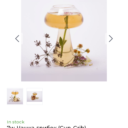
In stock
7w. Чашка-грибок
(Cup_Grib)