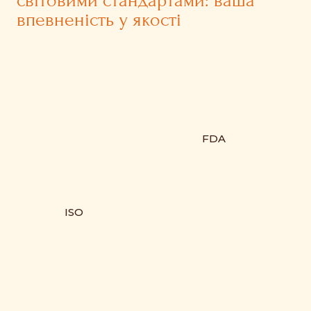
світовими стандартами: ваша
впевненість у якості
FDA
ISO