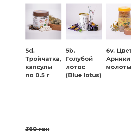
5d.
5b.
6v. Цве
Тройчатка,
Голубой
Арники
капсулы
лотос
молот
по 0.5 г
(Blue lotus)
360 грн