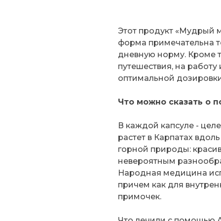
Этот продукт «Мудрый м
форма примечательна т
дневную норму. Кроме т
путешествия, на работу 
оптимальной дозировки
Что можно сказать о 
В каждой капсуле - цел
растет в Карпатах вдоль
горной природы: красив
невероятным разнообра
Народная медицина исп
причем как для внутренн
примочек.
Что лечили с помощью 