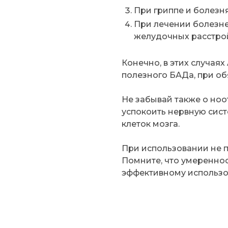
При гриппе и болезня
При лечении болезн
желудочных расстрой
Конечно, в этих случаях
полезного БАДа, при об
Не забывай также о но
успокоить нервную сис
клеток мозга.
При использовании не 
Помните, что умереннос
эффективному использо
я