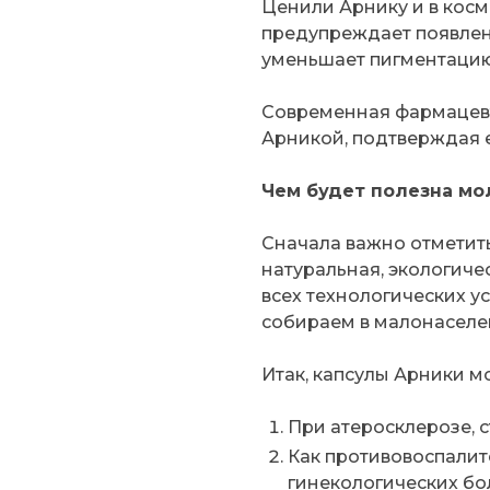
Ценили Арнику и в косм
предупреждает появлени
уменьшает пигментацию
Современная фармацевт
Арникой, подтверждая е
Чем будет полезна мо
Сначала важно отметить
натуральная, экологиче
всех технологических у
собираем в малонаселе
Итак, капсулы Арники м
При атеросклерозе, с
Как противовоспали
гинекологических бо