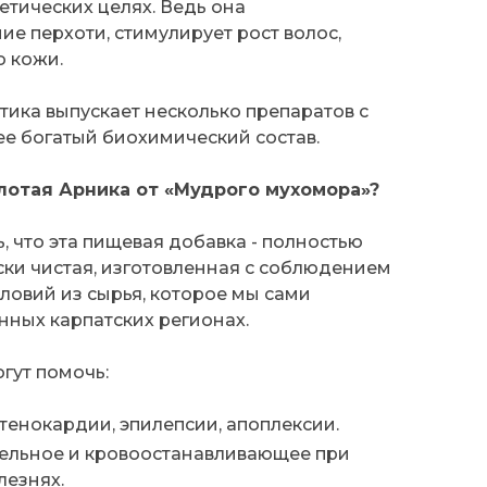
етических целях. Ведь она
е перхоти, стимулирует рост волос,
 кожи.
ика выпускает несколько препаратов с
е богатый биохимический состав.
лотая Арника от «Мудрого мухомора»?
, что эта пищевая добавка - полностью
ски чистая, изготовленная с соблюдением
словий из сырья, которое мы сами
нных карпатских регионах.
огут помочь:
тенокардии, эпилепсии, апоплексии.
тельное и кровоостанавливающее при
лезнях.