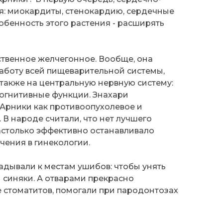
я: миокардиты, стенокардию, сердечные
обенность этого растения - расширять
йственное желчегонное. Вообще, она
аботу всей пищеварительной системы,
 также на центральную нервную систему:
когнитивные функции. Знахари
 Арники как противоопухолевое и
В народе считали, что нет лучшего
астолько эффективно останавливало
чения в гинекологии.
адывали к местам ушибов: чтобы унять
и синяки. А отварами прекрасно
 стоматитов, помогали при пародонтозах