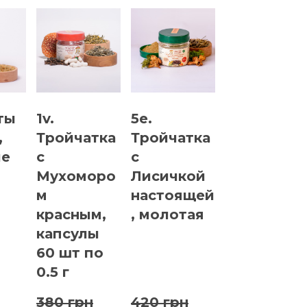
ты
1v.
5e.
,
Тройчатка
Тройчатка
ые
с
с
Мухоморо
Лисичкой
м
настоящей
красным,
, молотая
капсулы
60 шт по
0.5 г
380 грн
420 грн