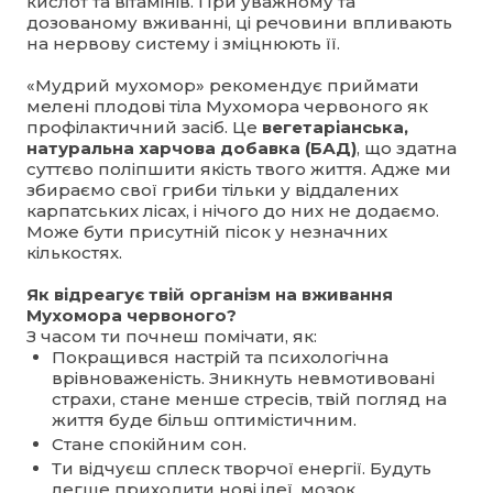
кислот та вітамінів. При уважному та
дозованому вживанні, ці речовини впливають
на нервову систему і зміцнюють її.
«Мудрий мухомор» рекомендує приймати
мелені плодові тіла Мухомора червоного як
профілактичний засіб. Це
вегетаріанська,
натуральна харчова добавка (БАД)
, що здатна
суттєво поліпшити якість твого життя. Адже ми
збираємо свої гриби тільки у віддалених
карпатських лісах, і нічого до них не додаємо.
Може бути присутній пісок у незначних
кількостях.
Як відреагує твій організм на вживання
Мухомора червоного?
З часом ти почнеш помічати, як:
Покращився настрій та психологічна
врівноваженість. Зникнуть невмотивовані
страхи, стане менше стресів, твій погляд на
життя буде більш оптимістичним.
Стане спокійним сон.
Ти відчуєш сплеск творчої енергії. Будуть
легше приходити нові ідеї, мозок