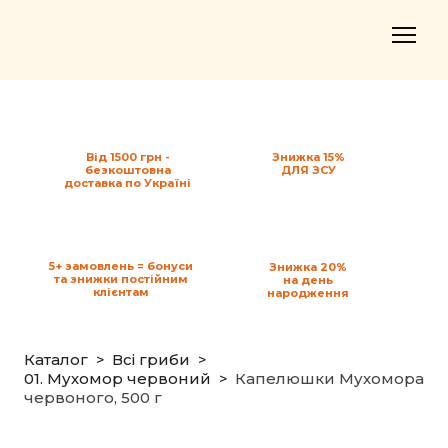
Від 1500 грн -
Знижка 15%
безкоштовна
ДЛЯ ЗСУ
доставка по Україні
5+ замовлень = бонуси
Знижка 20%
та знижки постійним
на день
клієнтам
народження
Каталог
Всі гриби
01. Мухомор червоний
Капелюшки Мухомора
червоного, 500 г