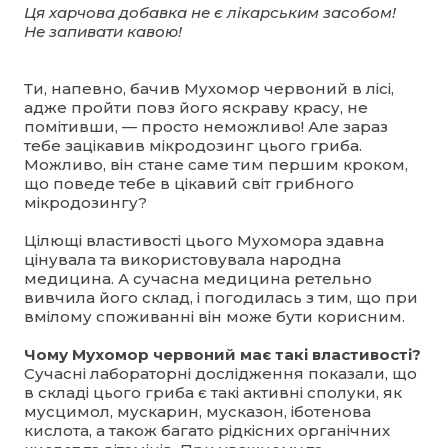
Ця харчова добавка не є лікарським засобом!
Не запивати кавою!
Ти, напевно, бачив Мухомор червоний в лісі,
адже пройти повз його яскраву красу, не
помітивши, — просто неможливо! Але зараз
тебе зацікавив мікродозинг цього гриба.
Можливо, він стане саме тим першим кроком,
що поведе тебе в цікавий світ грибного
мікродозингу?
Цілющі властивості цього Мухомора здавна
цінувала та використовувала народна
медицина. А сучасна медицина ретельно
вивчила його склад, і погодилась з тим, що при
вмілому споживанні він може бути корисним.
Чому Мухомор червоний має такі властивості?
Сучасні лабораторні дослідження показали, що
в складі цього гриба є такі активні сполуки, як
мусцимол, мускарин, мусказон, іботенова
кислота, а також багато рідкісних органічних