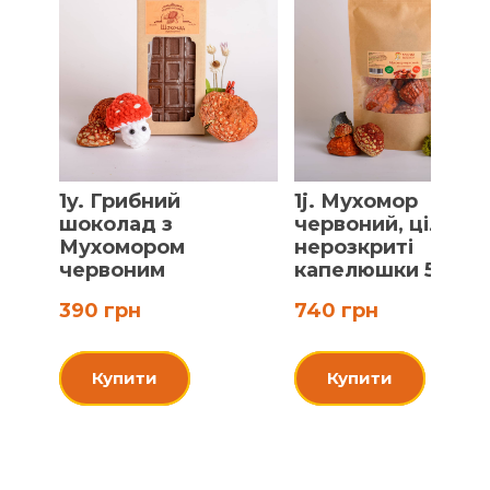
1y. Грибний
1j. Мухомор
шоколад з
червоний, цілі
Мухомором
нерозкриті
червоним
капелюшки 50 г
390 грн
740 грн
Купити
Купити