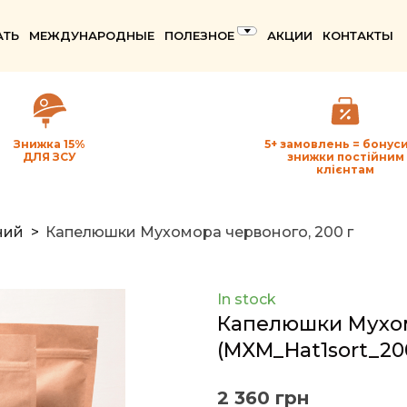
АТЬ
МЕЖДУНАРОДНЫЕ
ПОЛЕЗНОЕ
АКЦИИ
КОНТАКТЫ
Знижка 15%
5+ замовлень = бонуси
ДЛЯ ЗСУ
знижки постійним
клієнтам
ний
Капелюшки Мухомора червоного, 200 г
In stock
Капелюшки Мухом
(MXM_Hat1sort_20
2 360 грн