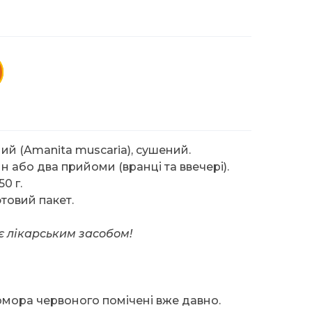
й (Amanita muscaria), сушений.
ин або два прийоми (вранці та ввечері).
0 г.
товий пакет.
є лікарським засобом!
омора червоного помічені вже давно.