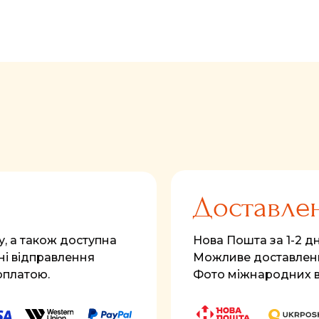
FastComments.com
Доставле
у, а також доступна
Нова Пошта за 1-2 дні
і відправлення
Можливе доставленн
оплатою.
Фото міжнародних 