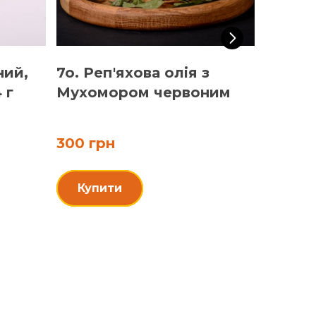
ний,
7o. Реп'яхова олія з
Капел
 г
Мухомором червоним
червон
300 грн
5 720 
Купити
Купи