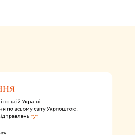
ння
 по всій Україні.
я по всьому світу Укрпоштою.
відправлень
тут