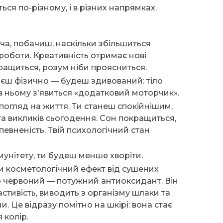
ься по-різному, і в різних напрямках.
а, побачиш, наскільки збільшиться
 роботи. Креативність отримає нові
кращиться, розум ніби проясниться.
єш фізично — будеш здивований: тіло
в ньому з'явиться «додатковий моторчик».
погляд на життя. Ти станеш спокійнішим,
 та викликів сьогодення. Сон покращиться,
впевненість. Твій психологічний стан
!
унітету, ти будеш менше хворіти.
и косметологічний ефект від сушених
 червоний — потужний антиоксидант. Він
стивість, виводить з організму шлаки та
и. Це відразу помітно на шкірі: вона стає
 колір.