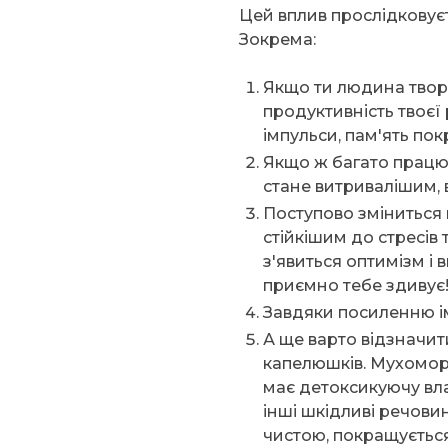
Цей вплив прослідковуєт
Зокрема:
Якщо ти людина творч
продуктивність твоєї
імпульси, пам'ять по
Якщо ж багато працю
стане витривалішим, 
Поступово зміниться 
стійкішим до стресів
з'явиться оптимізм і 
приємно тебе здивує
Завдяки посиленню ім
А ще варто відзначит
капелюшків. Мухомор
має детоксикуючу вла
інші шкідливі речовин
чистою, покращується