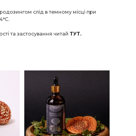
кродозингом слід в темному місці при
4°C.
ості та застосування читай
ТУТ.