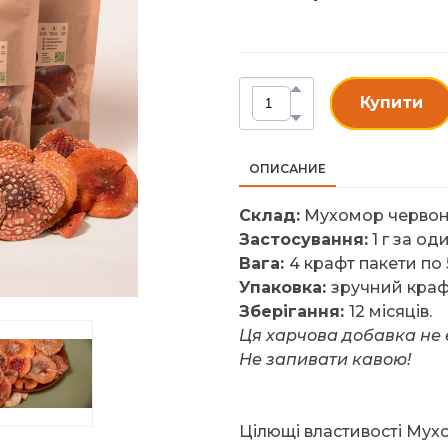
Купити
ОПИСАНИЕ
Склад:
Мухомор червони
Застосування:
1 г за од
Вага:
4 крафт пакети по 5
Упаковка:
зручний краф
Зберігання:
12 місяців.
Ця харчова добавка не 
Не запивати кавою!
Цілющі властивості Мух