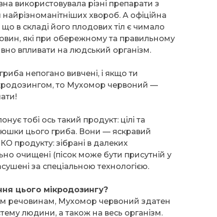
а використовувала різні препарати з
я найрізноманітніших хвороб. А офіційна
що в складі його плодових тіл є чимало
човин, які при обережному та правильному
вно впливати на людський організм.
гриба непогано вивчені, і якщо ти
ікродозингом, то Мухомор червоний —
чати!
ує тобі ось такий продукт: цілі та
елюшки цього гриба. Вони — яскравий
КО продукту: зібрані в далеких
льно очищені (пісок може бути присутній у
засушені за спеціальною технологією.
ння цього мікродозингу?
оїм речовинам, Мухомор червоний здатен
тему людини, а також на весь організм.