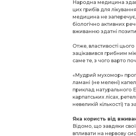
Народна медицина здавн
цих грибів для лікуванн
медицина не заперечує, 
біологічно активних ре
вживанню здатні позити
Отже, властивості цього 
зацікавився грибним м
саме те, з чого варто по
«Мудрий мухомор» пропон
ламані (не мелені) кап
приклад натурального Е
карпатських лісах, рете
невеликій кількості) та 
Яка користь від вжива
Відомо, що завдяки св
впливати на нервову сис