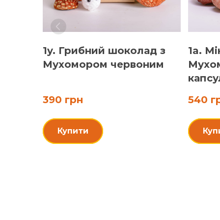
1y. Грибний шоколад з
1a. М
Мухомором червоним
Мухом
капсул
390 грн
540 г
Купити
Куп