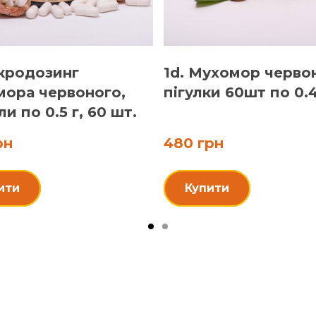
ікродозинг
1d. Мухомор черво
ора червоного,
пігулки 60шт по 0.4
и по 0.5 г, 60 шт.
рн
480 грн
ити
Купити