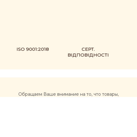
ISO 9001:2018
СЕРТ.
ВІДПОВІДНОСТІ
Обращаем Ваше внимание на то, что товары,
размещенные на сайте https://muxomor.com, не
являются лекарственными средствами и не могут
использоваться для лечения и диагностики каких-либо
заболеваний.
Перед использованием товаров, приобретенных на