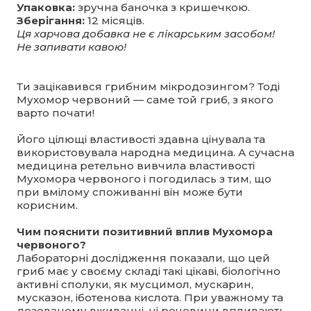
Упаковка:
зручна баночка з кришечкою.
Зберігання:
12 місяців.
Ця харчова добавка не є лікарським засобом!
Не запивати кавою!
Ти зацікавився грибним мікродозингом? Тоді
Мухомор червоний — саме той гриб, з якого
варто почати!
Його цілющі властивості здавна цінувала та
використовувала народна медицина. А сучасна
медицина ретельно вивчила властивості
Мухомора червоного і погодилась з тим, що
при вмілому споживанні він може бути
корисним.
Чим пояснити позитивний вплив Мухомора
червоного?
Лабораторні дослідження показали, що цей
гриб має у своєму складі такі цікаві, біологічно
активні сполуки, як мусцимол, мускарин,
мусказон, іботенова кислота. При уважному та
дозованому вживанні, ці речовини впливають