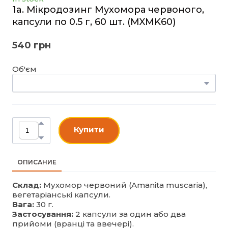
1a. Мікродозинг Мухомора червоного,
капсули по 0.5 г, 60 шт.
(MXMK60)
540 грн
Об'єм
Купити
ОПИСАНИЕ
Склад:
Мухомор червоний (Amanita muscaria),
вегетаріанські капсули.
Вага:
30 г.
Застосування:
2 капсули за один або два
прийоми (вранці та ввечері).