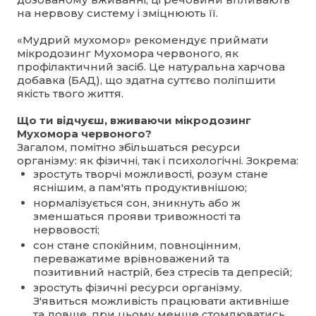
на нервову систему і зміцнюють її.
«Мудрий мухомор» рекомендує приймати
мікродозинг Мухомора червоного, як
профілактичний засіб. Це натуральна харчова
добавка (БАД), що здатна суттєво поліпшити
якість твого життя.
Що ти відчуєш, вживаючи мікродозинг
Мухомора червоного?
Загалом, помітно збільшаться ресурси
організму: як фізичні, так і психологічні. Зокрема:
зростуть творчі можливості, розум стане
яснішим, а пам'ять продуктивнішою;
нормалізується сон, зникнуть або ж
зменшаться прояви тривожності та
нервовості;
сон стане спокійним, повноцінним,
переважатиме врівноважений та
позитивний настрій, без стресів та депресій;
зростуть фізичні ресурси організму.
З'явиться можливість працювати активніше
та довше, при цьому менше стомлюватись.