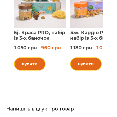
5j. Краса PRO, набір
4w. Кардіо PRO,
із 3-х баночок
набір із 3-х баноч
1 050 грн
960 грн
1 180 грн
1 080 гр
Купити
Купити
Напишіть відгук про товар