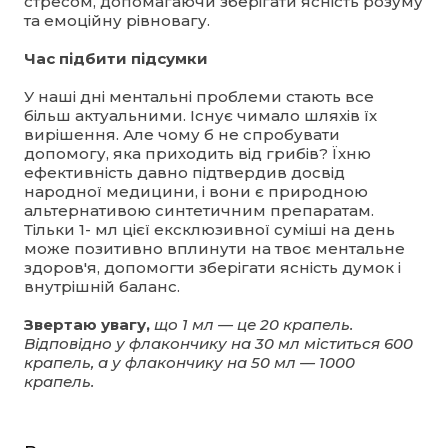
стресом, допомагаючи зберігати ясність розуму
та емоційну рівновагу.
Час підбити підсумки
У наші дні ментальні проблеми стають все
більш актуальними. Існує чимало шляхів їх
вирішення. Але чому б не спробувати
допомогу, яка приходить від грибів? Їхню
ефективність давно підтвердив досвід
народної медицини, і вони є природною
альтернативою синтетичним препаратам.
Тільки 1- мл цієї ексклюзивної суміші на день
може позитивно вплинути на твоє ментальне
здоров'я, допомогти зберігати ясність думок і
внутрішній баланс.
Звертаю увагу,
що 1 мл — це 20 крапель.
Відповідно у флакончику на 30 мл міститься 600
крапель, а у флакончику на 50 мл — 1000
крапель.