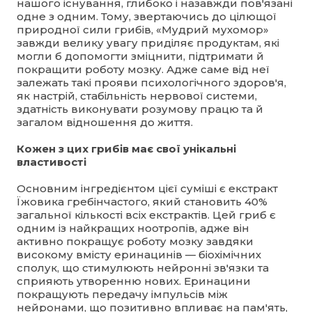
нашого існування, глибоко і назавжди пов'язані
одне з одним. Тому, звертаючись до цілющої
природної сили грибів, «Мудрий мухомор»
завжди велику увагу приділяє продуктам, які
могли б допомогти зміцнити, підтримати й
покращити роботу мозку. Адже саме від неї
залежать такі прояви психологічного здоров'я,
як настрій, стабільність нервової системи,
здатність виконувати розумову працю та й
загалом відношення до життя.
Кожен з цих грибів має свої унікальні
властивості
Основним інгредієнтом цієї суміші є екстракт
Їжовика гребінчастого, який становить 40%
загальної кількості всіх екстрактів. Цей гриб є
одним із найкращих ноотропів, адже він
активно покращує роботу мозку завдяки
високому вмісту еринацинів — біохімічних
сполук, що стимулюють нейронні зв'язки та
сприяють утворенню нових. Еринацини
покращують передачу імпульсів між
нейронами, що позитивно впливає на пам'ять,