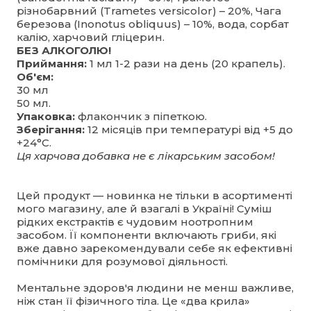
різнобарвний (Trametes versicolor) – 20%, Чага
березова (Inonotus obliquus) – 10%, вода, сорбат
калію, харчовий гліцерин.
БЕЗ АЛКОГОЛЮ!
Приймання:
1 мл 1-2 рази на день (20 крапель).
Об'єм:
30 мл
50 мл.
Упаковка:
флакончик з піпеткою.
Зберігання:
12 місяців при температурі від +5 до
+24°C.
Ця харчова добавка не є лікарським засобом!
Цей продукт — новинка не тільки в асортименті
мого магазину, але й взагалі в Україні! Суміш
рідких екстрактів є чудовим ноотропним
засобом. Її компоненти включають гриби, які
вже давно зарекомендували себе як ефективні
помічники для розумової діяльності.
Ментальне здоров'я людини не менш важливе,
ніж стан її фізичного тіла. Це «два крила»