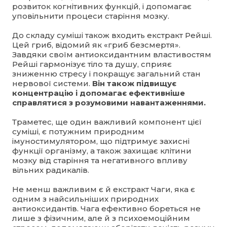
розвиток когнітивних функцій, і допомагає
уповільнити процеси старіння мозку.
До складу суміші також входить екстракт Рейші.
Цей гриб, відомий як «гриб безсмертя».
Завдяки своїм антиоксидантним властивостям
Рейші гармонізує тіло та душу, сприяє
зниженню стресу і покращує загальний стан
нервової системи.
Він також підвищує
концентрацію і допомагає ефективніше
справлятися з розумовими навантаженнями.
Траметес, ще один важливий компонент цієї
суміші, є потужним природним
імуностимулятором, що підтримує захисні
функції організму, а також захищає клітини
мозку від старіння та негативного впливу
вільних радикалів.
Не менш важливим є й екстракт Чаги, яка є
одним з найсильніших природних
антиоксидантів. Чага ефективно бореться не
лише з фізичним, але й з психоемоційним