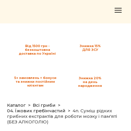
Від 1500 грн -
Знижка 15%
безкоштовна
ДЛЯ ЗСУ
доставка по Україні
5+ замовлень = бонуси
Знижка 20%
та знижки постійним
на день
клієнтам
народження
Каталог
Всі гриби
04. Їжовик гребінчастий
4n. Суміш рідких
грибних екстрактів для роботи мозку і пам'яті
(БЕЗ АЛКОГОЛЮ)