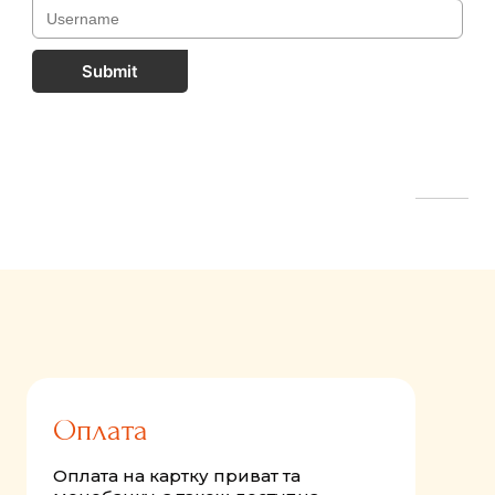
Submit
FastComments.com
Оплата
Оплата на картку приват та