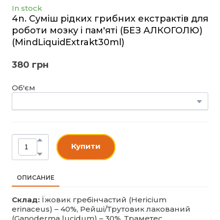
In stock
4n. Суміш рідких грибних екстрактів для
роботи мозку і пам'яті (БЕЗ АЛКОГОЛЮ)
(MindLiquidExtrakt30ml)
380 грн
Об'єм
Купити
ОПИСАНИЕ
Склад:
Їжовик гребінчастий (Hericium
erinaceus) – 40%, Рейші/Трутовик лакований
(Ganoderma lucidum) – 30%, Траметес