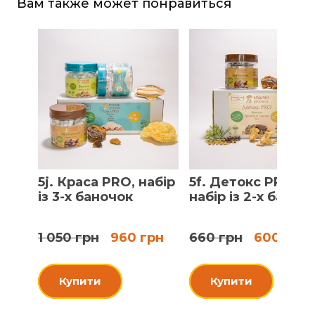
Вам также может понравиться
5j. Краса PRO, набір
5f. Детокс PRO,
із 3-х баночок
набір із 2-х баноч
1 050 грн
960 грн
660 грн
600 грн
Купити
Купити