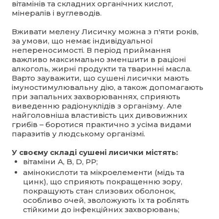
вітамінів та складних органічних кислот,
мінералів і вуглеводів.
Вживати мелену Лисичку можна з п'яти років,
за умови, що немає індивідуальної
непереносимості. В період приймання
важливо максимально зменшити в раціоні
алкоголь, жирні продукти та тваринні масла.
Варто зауважити, що сушені лисички мають
імуностимулювальну дію, а також допомагають
при запальних захворюваннях, сприяють
виведенню радіонуклідів з організму. Але
найголовніша властивість цих дивовижних
грибів – боротися практично з усіма видами
паразитів у людському організмі.
У своєму складі сушені лисички містять:
вітаміни А, B, D, PP;
амінокислоти та мікроелементи (мідь та
цинк), що сприяють покращенню зору,
покращують стан слизових оболонок,
особливо очей, зволожують їх та роблять
стійкими до інфекційних захворювань;