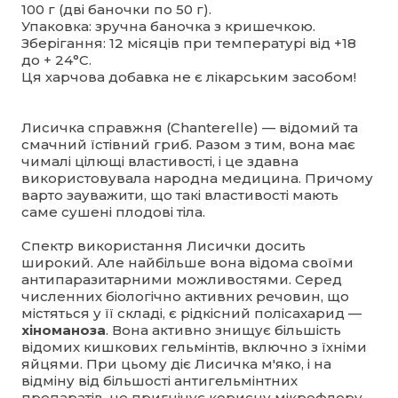
100 г (дві баночки по 50 г).
Упаковка: зручна баночка з кришечкою.
Зберігання: 12 місяців при температурі від +18
до + 24°С.
Ця харчова добавка не є лікарським засобом!
Лисичка справжня (Chanterelle) — відомий та
смачний їстівний гриб. Разом з тим, вона має
чималі цілющі властивості, і це здавна
використовувала народна медицина. Причому
варто зауважити, що такі властивості мають
саме сушені плодові тіла.
Спектр використання Лисички досить
широкий. Але найбільше вона відома своїми
антипаразитарними можливостями. Серед
численних біологічно активних речовин, що
містяться у її складі, є рідкісний полісахарид —
хіноманоза
. Вона активно знищує більшість
відомих кишкових гельмінтів, включно з їхніми
яйцями. При цьому діє Лисичка м'яко, і на
відміну від більшості антигельмінтних
препаратів, не пригнічує корисну мікрофлору