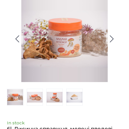
In stock
6l. Лисичка справжня, мелені плодові