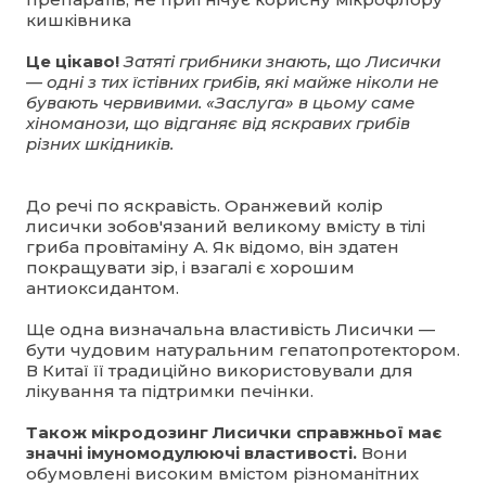
кишківника
Це цікаво!
Затяті грибники знають, що Лисички
— одні з тих їстівних грибів, які майже ніколи не
бувають червивими. «Заслуга» в цьому саме
хіноманози, що відганяє від яскравих грибів
різних шкідників.
До речі по яскравість. Оранжевий колір
лисички зобов'язаний великому вмісту в тілі
гриба провітаміну А. Як відомо, він здатен
покращувати зір, і взагалі є хорошим
антиоксидантом.
Ще одна визначальна властивість Лисички —
бути чудовим натуральним гепатопротектором.
В Китаї її традиційно використовували для
лікування та підтримки печінки.
Також мікродозинг Лисички справжньої має
значні імуномодулюючі властивості.
Вони
обумовлені високим вмістом різноманітних