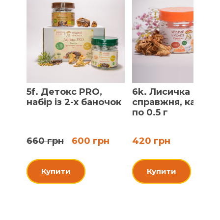
5f. Детокс PRO,
6k. Лисичка
набір із 2-х баночок
справжня, капсул
по 0.5 г
660 грн
600 грн
420 грн
Купити
Купити