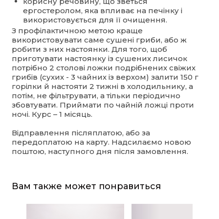
корисну речовину, що зветься
ергостеролом, яка впливає на печінку і
використовується для її очищення.
З профілактичною метою краще
використовувати саме сушені гриби, або ж
робити з них настоянки. Для того, щоб
приготувати настоянку із сушених лисичок
потрібно 2 столові ложки подрібнених свіжих
грибів (сухих - 3 чайних із верхом) залити 150 г
горілки й настояти 2 тижні в холодильнику, а
потім, не фільтрувати, а тільки періодично
збовтувати. Приймати по чайній ложці проти
ночі. Курс – 1 місяць.
Відправлення післяплатою, або за
передоплатою на карту. Надсилаємо новою
поштою, наступного дня після замовлення.
Вам также может понравиться