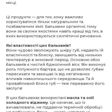
місці.
Ці продукти — для тих, кому важливо
користуватися тільки натуральним та
позбавленим хімії. Бальзами органічні, тому
вони за своїми якостями навіть кращі від тих, в
яких використовуються синтетичні речовини.
Які властивості цих бальзамів?
Вони чудово зволожують шкіру губ, надають їй
еластичності та блиску, захищають від низьких
температур в зимовий період. Основою обох
бальзамів є чистий бджолиний віск. Він виконує
роль потужного бар'єра, що не дозволяє губам
пересихати та захищає їх від негативних
впливів навколишнього середовища. Та й
привабливий блиск губ — теж переважно його
заслуга!
В цих бальзамах використані
масла та олії
холодного віджиму
. Це означає, що їх
вичавлювали, не піддаючи термічній обробці і
не рафінуючи. Вони — «живі» натуральні