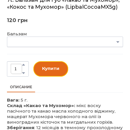
«Кокос та Мухомор»
(LipbalCocoaMX5g)
120 грн
Бальзам
Купити
ОПИСАНИЕ
Вага:
5 г.
Склад «Какао та Мухомор»:
мікс воску
пасічного та какао масла холодного віджиму,
мацерат Мухомора червоного на олії із
виноградних кісточок та мигдальних горіхів.
Зберігання
: 12 місяців в темному прохолодному