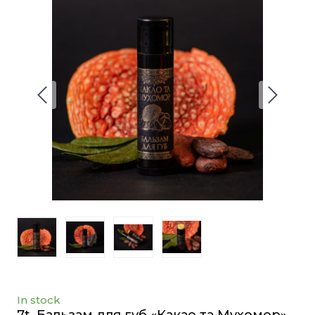
In stock
7t. Бальзам для губ «Какао та Мухомор»,