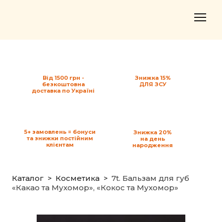
Від 1500 грн -
Знижка 15%
безкоштовна
ДЛЯ ЗСУ
доставка по Україні
5+ замовлень = бонуси
Знижка 20%
та знижки постійним
на день
клієнтам
народження
Каталог
Косметика
7t. Бальзам для губ
«Какао та Мухомор», «Кокос та Мухомор»