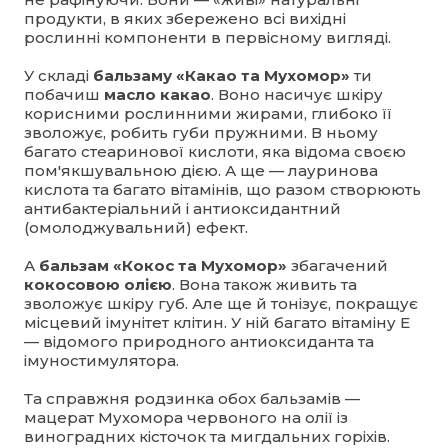
продукти, в яких збережено всі вихідні
рослинні компоненти в первісному вигляді.
У складі
бальзаму «Какао та Мухомор»
ти
побачиш
масло какао
. Воно насичує шкіру
корисними рослинними жирами, глибоко її
зволожує, робить губи пружними. В ньому
багато стеаринової кислоти, яка відома своєю
пом'якшувальною дією. А ще — лауринова
кислота та багато вітамінів, що разом створюють
антибактерiальний і антиоксидантний
(омолоджувальний) ефект.
А
бальзам «Кокос та Мухомор»
збагачений
кокосовою олією
. Вона також живить та
зволожує шкіру губ. Але ще й тонізує, покращує
місцевий імунітет клітин. У ній багато вітаміну Е
— відомого природного антиоксиданта та
імуностимулятора.
Та справжня родзинка обох бальзамів —
мацерат Мухомора червоного на олії із
виноградних кісточок та мигдальних горіхів.