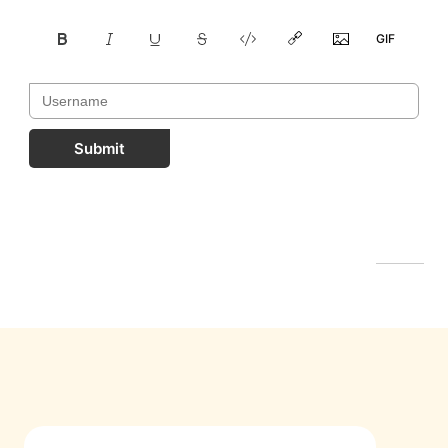
Submit
FastComments.com