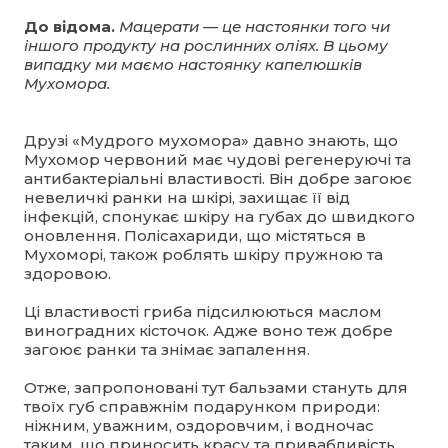
До відома.
Мацерати — це настоянки того чи
іншого продукту на рослинних оліях. В цьому
випадку ми маємо настоянку капелюшків
Мухомора.
Друзі «Мудрого мухомора» давно знають, що
Мухомор червоний має чудові регенеруючі та
антибактеріальні властивості. Він добре загоює
невеличкі ранки на шкірі, захищає її від
інфекцій, спонукає шкіру на губах до швидкого
оновлення. Полісахариди, що містяться в
Мухоморі, також роблять шкіру пружною та
здоровою.
Ці властивості гриба підсилюються маслом
виноградних кісточок. Адже воно теж добре
загоює ранки та знімає запалення.
Отже, запропоновані тут бальзами стануть для
твоїх губ справжнім подарунком природи:
ніжним, уважним, оздоровчим, і водночас
таким, що приносить красу та привабливість.