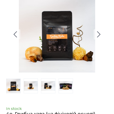
In stock
4o. Грибна кава (на фініковій основі)