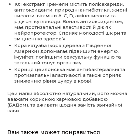
10:1 екстракт Тремели містить полісахариди,
антиоксиданти, природні антибіотики, жирні
кислоти, вітаміни A, C, D, амінокислоти та
рідкісні вуглеводи. Вона є антиоксидантом,
має протизапальні властивості й діє як
нейропротектор. Сприяє молодості шкіри та
зміцненню здоров’я.
Кора катуаба (кора дерева з Південної
Америки) допомагає підвищити енергію,
імунітет, поліпшити сексуальну функцію та
загальний тонус організму.
Кориця цейлонська має антибактеріальні та
протизапальні властивості, а також сприяє
зниженню рівня цукру в крові.
Цей напій абсолютно натуральний, його можна
вважати корисною харчовою добавкою
(БАДом), та вживати щодня замість звичайної
кави.
Вам также может понравиться