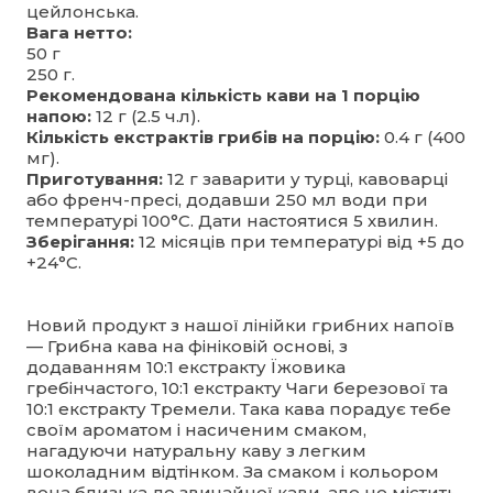
цейлонська.
Вага нетто:
50 г
250 г.
Рекомендована кількість кави на 1 порцію
напою:
12 г (2.5 ч.л).
Кількість екстрактів грибів на порцію:
0.4 г (400
мг).
Приготування:
12 г заварити у турці, кавоварці
або френч-пресі, додавши 250 мл води при
температурі 100°С. Дати настоятися 5 хвилин.
Зберігання:
12 місяців при температурі від +5 до
+24°С.
Новий продукт з нашої лінійки грибних напоїв
— Грибна кава на фініковій основі, з
додаванням 10:1 екстракту Їжовика
гребінчастого, 10:1 екстракту Чаги березової та
10:1 екстракту Тремели. Така кава порадує тебе
своїм ароматом і насиченим смаком,
нагадуючи натуральну каву з легким
шоколадним відтінком. За смаком і кольором
вона близька до звичайної кави, але не містить