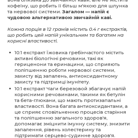
кофеїну, що робить її більш м'якою для шлунка
та нервової системи.
Загалом — напій є
чудовою альтернативою звичайній каві.
Кожна порція в 12 грамів містить 0.4 г екстрактів,
що робить цей напій унікальним та багатим на
корисні властивості.
10:1 екстракт Їжовика гребінчастого містить
активні біологічні речовини, такі як
гериценони та еринацини, що сприяють
поліпшенню роботи нервової системи,
захисту від запалень, антиоксидантному
захисту та підтримці імунітету.
10:1 екстракт Чаги березовой збагачує напій
корисними речовинами, такими як бетулін
та бета-глюкани, що мають протизапальні
властивості. Вона багата антиоксидантами, а
це сприяє сповільненню процесів старіння
та поліпшенню загального здоров'я,
допомагає зміцнити імунну систему, знизити
запалення, рівень холестерину та
підтримати серцево-судинне здоров'я.