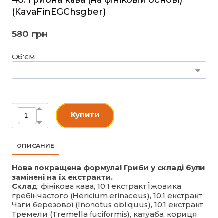
(KavaFinEGChsgber)
580 грн
Об'єм
Купити
ОПИСАНИЕ
Нова покращена формула! Гриби у складі були
замінені на їх екстракти.
Склад
: фінікова кава, 10:1 екстракт Їжовика
гребінчастого (Hericium erinaceus), 10:1 екстракт
Чаги березової (Inonotus obliquus), 10:1 екстракт
Тремели (Tremella fuciformis), катуаба, кориця