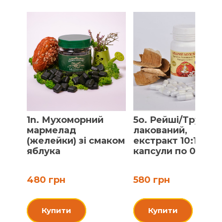
1n. Мухоморний
5o. Рейші/Трутов
мармелад
лакований,
(желейки) зі смаком
екстракт 10:1,
яблука
капсули по 0.4 г
480 грн
580 грн
Купити
Купити