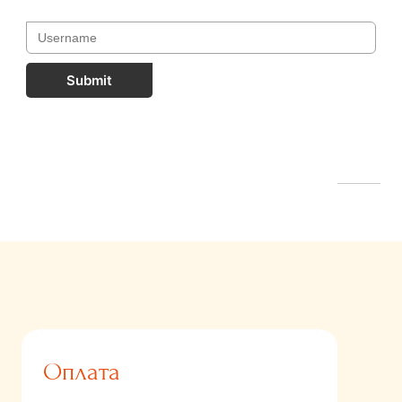
Submit
FastComments.com
Оплата