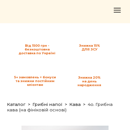
Від 1500 грн -
Знижка 15%
безкоштовна
ДЛЯ ЗСУ
доставка по Україні
5+ замовлень = бонуси
Знижка 20%
та знижки постійним
на день
клієнтам
народження
Каталог
Грибні напої
Кава
4o. Грибна
кава (на фініковій основі)