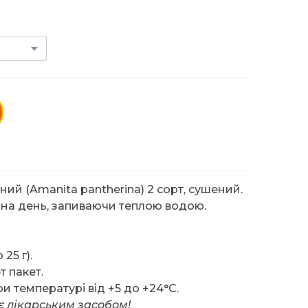
й (Amanita pantherina) 2 сорт, сушений.
 г на день, запиваючи теплою водою.
25 г).
 пакет.
ри температурі від +5 до +24°C.
є лікарським засобом!