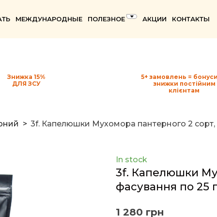
АТЬ
МЕЖДУНАРОДНЫЕ
ПОЛЕЗНОЕ
АКЦИИ
КОНТАКТЫ
Знижка 15%
5+ замовлень = бонуси
ДЛЯ ЗСУ
знижки постійним
клієнтам
рний
3f. Капелюшки Мухомора пантерного 2 сорт, 
In stock
3f. Капелюшки Му
фасування по 25 
1 280 грн