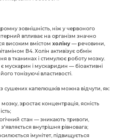
ромну зовнішність, ніж у червоного
терний впливає на організм значно
ся високим вмістом
холіну
— речовини,
ітаміном В4. Холін активізує обмін
ня в тканинах і стимулює роботу мозку.
а є мускарин і мускаридин — біоактивні
його тонізуючі властивості.
з сушених капелюшків можна відчути, як:
мозку, зростає концентрація, ясність
ість;
логічний стан — зникають тривоги,
 з'являється внутрішня рівновага;
осилюється імунітет, підвищується