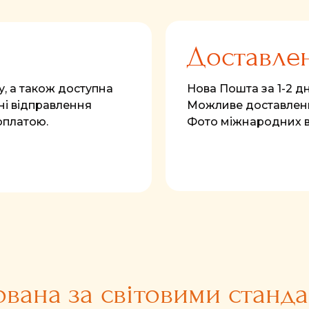
Доставле
у, а також доступна
Нова Пошта за 1-2 дні
і відправлення
Можливе доставленн
оплатою.
Фото міжнародних 
ована за світовими станд