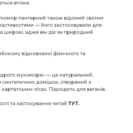
ється втома.
ухомор пантерний також відомий своїми
ластивостями — його застосовували для
за шкірою, адже він діє як природний
ибокому відновленні фізичного та
удрого мухомора» — це натуральний,
з синтетичних домішок, створений з
х карпатських лісах. Підходить для веганів.
ості та застосування читай
ТУТ.