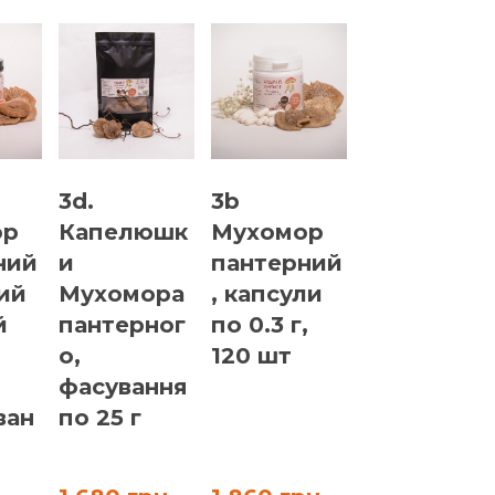
укерки з
3h. Мухомор панте
мором пантерним
мелений піщаний (
для заварювання) 5
рн
980 грн