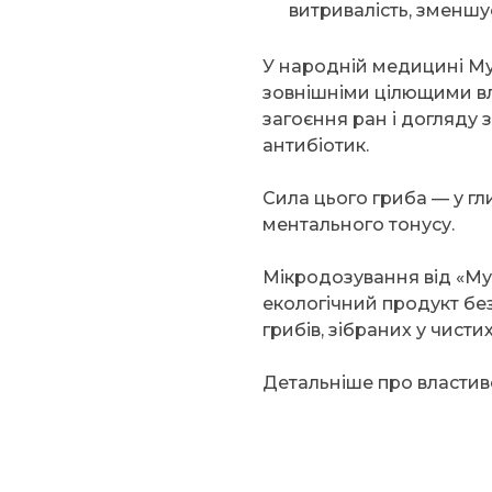
витривалість, зменшу
У народній медицині М
зовнішніми цілющими в
загоєння ран і догляду 
антибіотик.
Сила цього гриба — у гл
ментального тонусу.
Мікродозування від «М
екологічний продукт бе
грибів, зібраних у чисти
Детальніше про властив
я