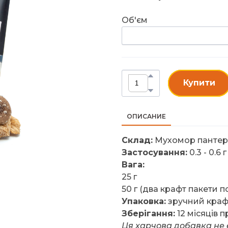
Об'єм
Купити
ОПИСАНИЕ
Склад:
Мухомор пантерни
Застосування:
0.3 - 0.6
Вага:
25 г
50 г (два крафт пакети по 
Упаковка:
зручний крафт
Зберігання:
12 місяців п
Ця харчова добавка не 