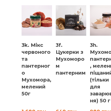
3k. Мікс червоного та
3f. Ц
пантерного Мухомора,
Мухо
мелений 50г
1 680 грн
640 г