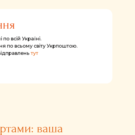
ння
 по всій Україні.
я по всьому світу Укрпоштою.
відправлень
тут
артами: ваша