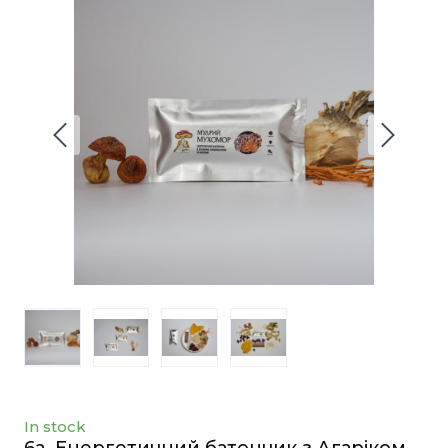
In stock
6a. Енергетичний батончик з Агаріком,