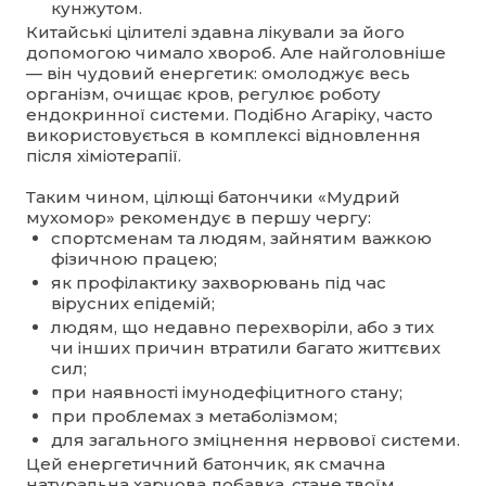
кунжутом.
Китайські цілителі здавна лікували за його
допомогою чимало хвороб. Але найголовніше
— він чудовий енергетик: омолоджує весь
організм, очищає кров, регулює роботу
ендокринної системи. Подібно Агаріку, часто
використовується в комплексі відновлення
після хіміотерапії.
Таким чином, цілющі батончики «Мудрий
мухомор» рекомендує в першу чергу:
спортсменам та людям, зайнятим важкою
фізичною працею;
як профілактику захворювань під час
вірусних епідемій;
людям, що недавно перехворіли, або з тих
чи інших причин втратили багато життєвих
сил;
при наявності імунодефіцитного стану;
при проблемах з метаболізмом;
для загального зміцнення нервової системи.
Цей енергетичний батончик, як смачна
натуральна харчова добавка, стане твоїм