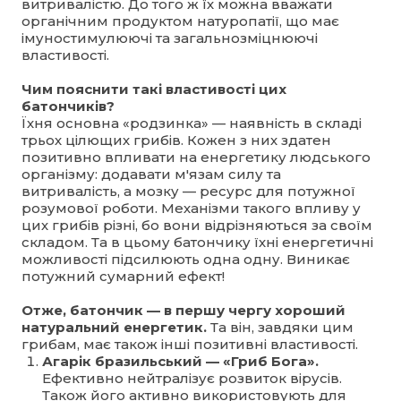
витривалістю. До того ж їх можна вважати
органічним продуктом натуропатії, що має
імуностимулюючі та загальнозміцнюючі
властивості.
Чим пояснити такі властивості цих
батончиків?
Їхня основна «родзинка» — наявність в складі
трьох цілющих грибів. Кожен з них здатен
позитивно впливати на енергетику людського
організму: додавати м'язам силу та
витривалість, а мозку — ресурс для потужної
розумової роботи. Механізми такого впливу у
цих грибів різні, бо вони відрізняються за своїм
складом. Та в цьому батончику їхні енергетичні
можливості підсилюють одна одну. Виникає
потужний сумарний ефект!
Отже, батончик — в першу чергу хороший
натуральний енергетик.
Та він, завдяки цим
грибам, має також інші позитивні властивості.
Агарік бразильський — «Гриб Бога».
Ефективно нейтралізує розвиток вірусів.
Також його активно використовують для