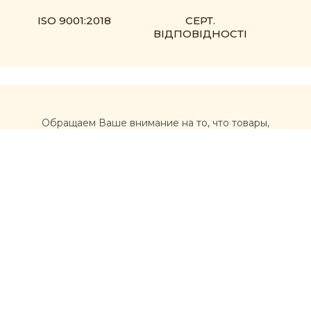
ISO 9001:2018
СЕРТ.
ВІДПОВІДНОСТІ
Обращаем Ваше внимание на то, что товары,
размещенные на сайте https://muxomor.com, не
являются лекарственными средствами и не могут
использоваться для лечения и диагностики каких-либо
заболеваний.
Перед использованием товаров, приобретенных на
сайте, рекомендуется обратиться за
профессиональной консультацией врача и
внимательно ознакомиться с инструкцией
производителя. Информация, размещенная на этом
сайте, не должна рассматриваться как альтернатива
консультации врача и носит ознакомительный