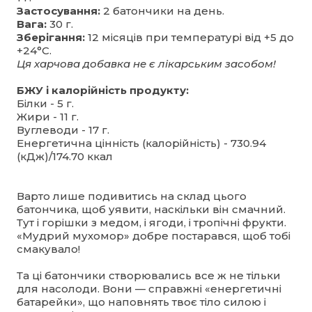
Застосування:
2 батончики на день.
Вага:
30 г.
Зберігання:
12 місяців при температурі від +5 до
+24°C.
Ця харчова добавка не є лікарським засобом!
БЖУ і калорійність продукту:
Білки - 5 г.
Жири - 11 г.
Вуглеводи - 17 г.
Енергетична цінність (калорійність) - 730.94
(кДж)/174.70 ккал
Варто лише подивитись на склад цього
батончика, щоб уявити, наскільки він смачний.
Тут і горішки з медом, і ягоди, і тропічні фрукти.
«Мудрий мухомор» добре постарався, щоб тобі
смакувало!
Та ці батончики створювались все ж не тільки
для насолоди. Вони — справжні «енергетичні
батарейки», що наповнять твоє тіло силою і