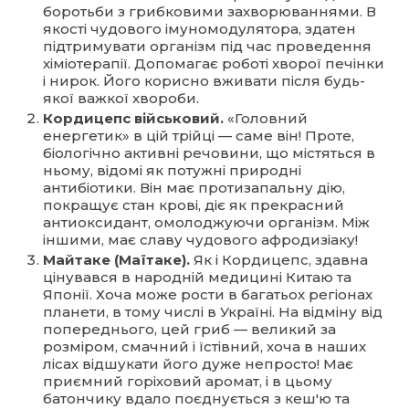
боротьби з грибковими захворюваннями. В
якості чудового імуномодулятора, здатен
підтримувати організм під час проведення
хіміотерапії. Допомагає роботі хворої печінки
і нирок. Його корисно вживати після будь-
якої важкої хвороби.
Кордицепс військовий.
«Головний
енергетик» в цій трійці — саме він! Проте,
біологічно активні речовини, що містяться в
ньому, відомі як потужні природні
антибіотики. Він має протизапальну дію,
покращує стан крові, діє як прекрасний
антиоксидант, омолоджуючи організм. Між
іншими, має славу чудового афродизіаку!
Майтаке (Маїтаке).
Як і Кордицепс, здавна
цінувався в народній медицині Китаю та
Японії. Хоча може рости в багатьох регіонах
планети, в тому числі в Україні. На відміну від
попереднього, цей гриб — великий за
розміром, смачний і їстівний, хоча в наших
лісах відшукати його дуже непросто! Має
приємний горіховий аромат, і в цьому
батончику вдало поєднується з кеш'ю та