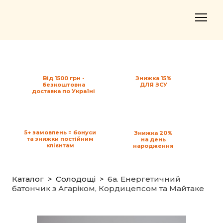
Від 1500 грн -
Знижка 15%
безкоштовна
ДЛЯ ЗСУ
доставка по Україні
5+ замовлень = бонуси
Знижка 20%
та знижки постійним
на день
клієнтам
народження
Каталог
Солодощі
6a. Енергетичний
батончик з Агаріком, Кордицепсом та Майтаке