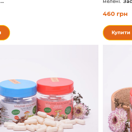
...
мелені.
Зас
460 грн
и
Купити