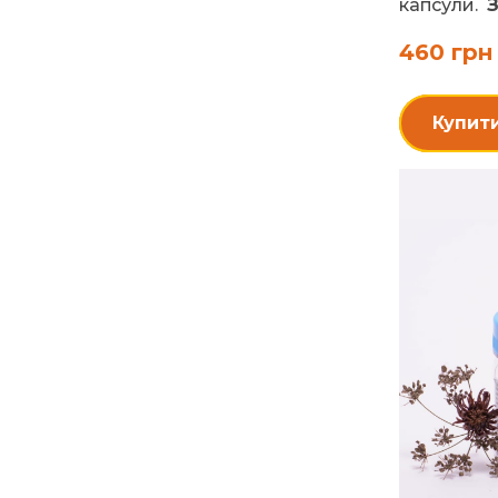
капсули.
З
460 грн
Купит