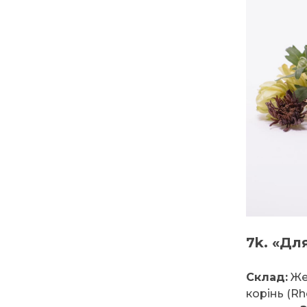
7k. «Для
Склад:
Же
корінь (Rh