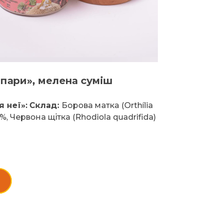
 пари», мелена суміш
 неї»:
Склад:
Борова матка (Orthília
%, Червона щітка (Rhodiola quadrifida)