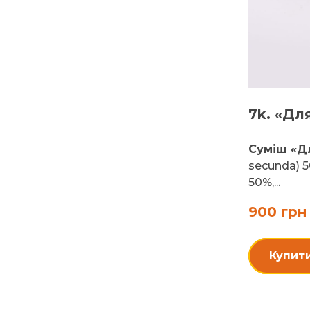
7k. «Для
Суміш «Дл
secunda) 5
50%,...
900 грн
Купит