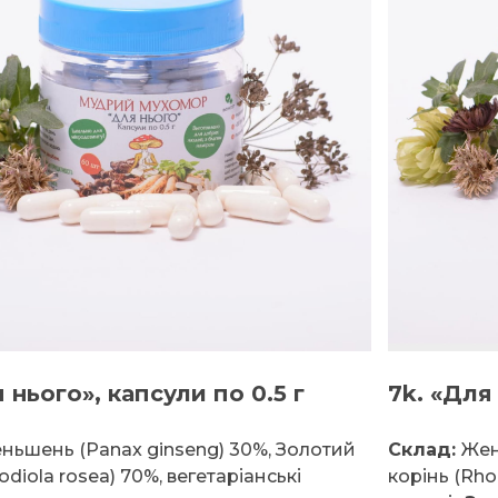
 нього», капсули по 0.5 г
7k. «Для
ньшень (Panax ginseng) 30%, Золотий
Склад:
Жен
odiola rosea) 70%, вегетаріанські
корінь (Rho