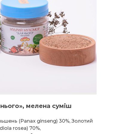
 нього», мелена суміш
ьшень (Panax ginseng) 30%, Золотий
diola rosea) 70%,