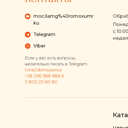
moc.liamg%40romoxumr
Обраб
ku
Понед
с 10.0
Telegram
недел
Viber
Если у вас есть вопросы,
желательно писать в Telegram.
t.me/Ukrmuxomor
+38 096 988 988 6
0 800 20 80 80
Ката
Целые