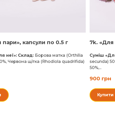
 пари», капсули по 0.5 г
7k. «Для
я неї»:
Склад:
Борова матка (Orthília
Суміш «Для
0%, Червона щітка (Rhodiola quadrifida)
secunda) 50
50%,...
900 грн
и
Купити