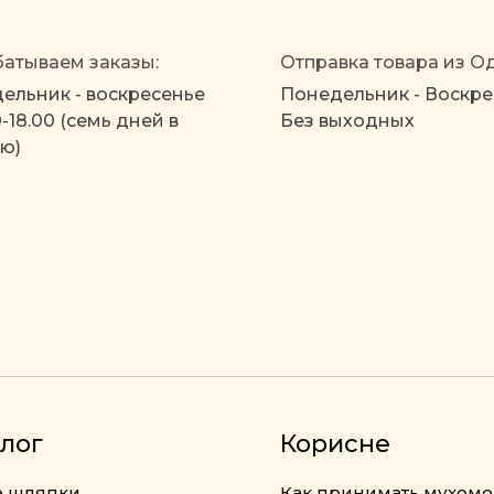
атываем заказы:
Отправка товара из О
ельник - воскресенье
Понедельник - Воскре
0-18.00 (семь дней в
Без выходных
ю)
лог
Корисне
 шляпки
Как принимать мухом