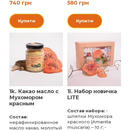
740 грн
580 грн
Купити
Купити
1k. Какао масло с
1l. Набор новичка
Мухомором
LITE
красным
Состав набора:
-
шляпки Мухомора
Состав:
красного (Amanita
нерафинированное
muscaria) – 10 г;
-
масло какао, молотый