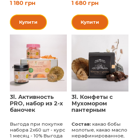
1 180 грн
1 680 грн
Купити
Купити
3l. Активность
3l. Конфеты с
PRO, набор из 2-х
Мухомором
баночек
пантерным
Выгода при покупке
Состав:
какао бобы
набора 2х60 шт - курс
молотые, какао масло
1 месяц - 10%
Выгода
нерафинированное,