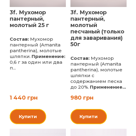
3f. Мухомор
3f. Мухомор
пантерный,
пантерный,
молотый 25 г
молотый
песчаный (только
для заваривания)
Состав:
Мухомор
50г
пантерный (Amanita
pantherina), молотые
шляпки.
Применение:
Состав:
Мухомор
0,6 г за один или два
пантерный (Amanita
п...
pantherina), молотые
шляпки с
содержанием песка
до 20%.
Применение...
1 440 грн
980 грн
Купити
Купити