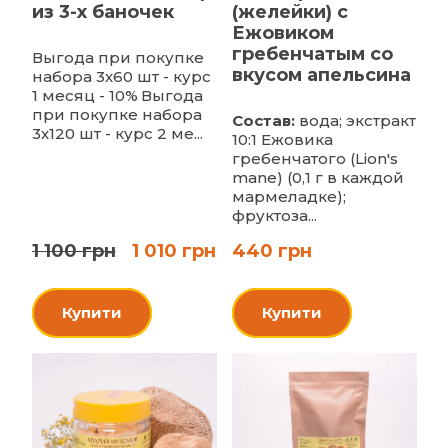
из 3-х баночек
(желейки) с
Ежовиком
гребенчатым со
Выгода при покупке
вкусом апельсина
набора 3х60 шт - курс
1 месяц - 10%
Выгода
при покупке набора
Состав:
вода; экстракт
3х120 шт - курс 2 ме...
10:1 Ежовика
гребенчатого (Lion's
mane) (0,1 г в каждой
мармеладке);
фруктоза...
1 100 грн
1 010 грн
440 грн
Купити
Купити