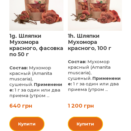
1g. Шляпки
1h. Шляпки
Мухомора
Мухомора
красного, фасовка
красного, 100 г
по 50 г
Состав:
Мухомор
красный (Amanita
Состав:
Мухомор
muscaria),
красный (Amanita
сушеный.
Применени
muscaria),
е:
1 г за один или два
сушеный.
Применени
приема (утром ...
е:
1 г за один или два
приема (утром ...
640 грн
1 200 грн
Купити
Купити