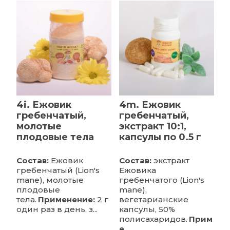
4i. Ежовик
4m. Ежовик
гребенчатый,
гребенчатый,
молотые
экстракт 10:1,
плодовые тела
капсулы по 0.5 г
Состав:
Ежовик
Состав:
экстракт
гребенчатый (Lion's
Ежовика
mane), молотые
гребенчатого (Lion's
плодовые
mane),
тела.
Применение:
2 г
вегетарианские
один раз в день, з...
капсулы, 50%
полисахаридов.
Прим
е...