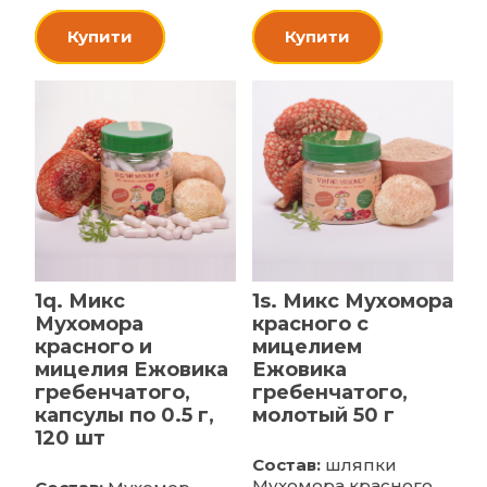
Купити
Купити
1q. Микс
1s. Микс Мухомора
Мухомора
красного с
красного и
мицелием
мицелия Ежовика
Ежовика
гребенчатого,
гребенчатого,
капсулы по 0.5 г,
молотый 50 г
120 шт
Состав:
шляпки
Мухомора красного