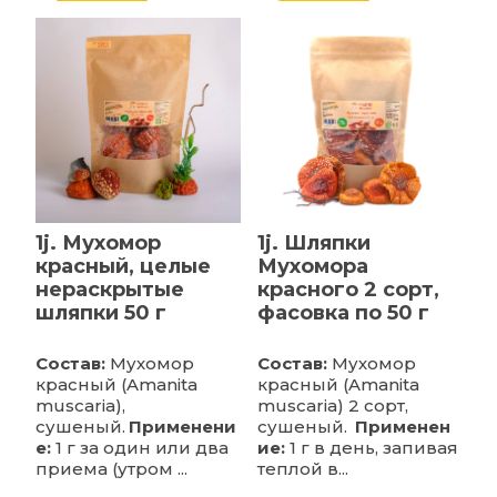
1j. Мухомор
1j. Шляпки
красный, целые
Мухомора
нераскрытые
красного 2 сорт,
шляпки 50 г
фасовка по 50 г
Состав:
Мухомор
Состав:
Мухомор
красный (Amanita
красный (Amanita
muscaria),
muscaria) 2 сорт,
сушеный.
Применени
сушеный.
Применен
е:
1 г за один или два
ие:
1 г в день, запивая
приема (утром ...
теплой в...