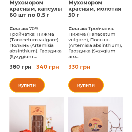
Мухомором
Мухомором
красным, капсулы
красным, молотая
60 шт по 0.5 г
50 г
Состав:
70%
Состав:
Тройчатка:
Тройчатка: Пижма
Пижма (Tanacetum
(Tanacetum vulgare),
vulgare), Полынь
Полынь (Artemísia
(Artemísia absínthium),
absínthium), Гвоздика
Гвоздика (Syzygium
(Syzygium ...
aro...
380 грн
340 грн
330 грн
Купити
Купити