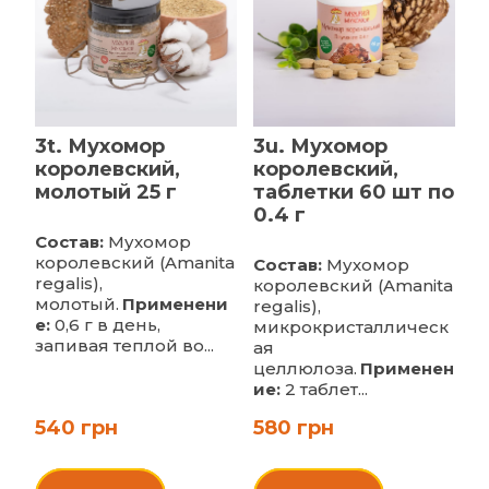
3t. Мухомор
3u. Мухомор
королевский,
королевский,
молотый 25 г
таблетки 60 шт по
0.4 г
Состав:
Мухомор
королевский (Amanita
Состав:
Мухомор
regalis),
королевский (Amanita
молотый.
Применени
regalis),
е:
0,6 г в день,
микрокристаллическ
запивая теплой во...
ая
целлюлоза.
Применен
ие:
2 таблет...
540 грн
580 грн