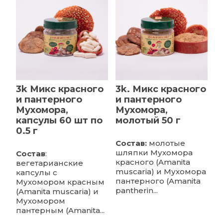
3k Микс красного
3k. Микс красного
и пантерного
и пантерного
Мухомора,
Мухомора,
капсулы 60 шт по
молотый 50 г
0.5 г
Состав:
молотые
шляпки Мухомора
Состав
:
красного (Amanita
вегетарианские
muscaria) и Мухомора
капсулы с
пантерного (Amanita
Мухомором красным
pantherin...
(Amanita muscaria) и
Мухомором
пантерным (Amanita...