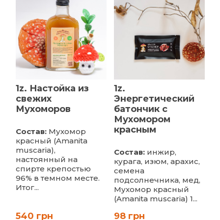
1z. Настойка из
1z.
свежих
Энергетический
Мухоморов
батончик с
Мухомором
красным
Состав:
Мухомор
красный (Amanita
muscaria),
Состав:
инжир,
настоянный на
курага, изюм, арахис,
спирте крепостью
семена
96% в темном месте.
подсолнечника, мед,
Итог...
Мухомор красный
(Amanita muscaria) 1...
540 грн
98 грн