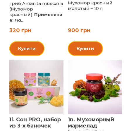
Мухомор красный
гриб Amanita muscaria
молотый – 10 г;
(Мухомор
красный).
Применени
е:
На...
320 грн
900 грн
Купити
Купити
1l. Сон PRO, набор
1n. Мухоморный
из 3-х баночек
мармелад