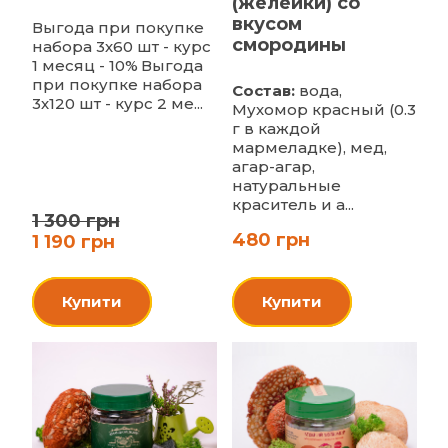
(желейки) со
вкусом
Выгода при покупке
смородины
набора 3х60 шт - курс
1 месяц - 10%
Выгода
при покупке набора
Состав:
вода,
3х120 шт - курс 2 ме...
Мухомор красный (0.3
г в каждой
мармеладке), мед,
агар-агар,
натуральные
краситель и а...
1 300 грн
480 грн
1 190 грн
Купити
Купити