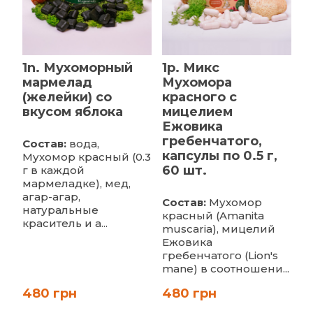
1n. Мухоморный
1p. Микс
мармелад
Мухомора
(желейки) со
красного с
вкусом яблока
мицелием
Ежовика
гребенчатого,
Состав:
вода,
капсулы по 0.5 г,
Мухомор красный (0.3
60 шт.
г в каждой
мармеладке), мед,
агар-агар,
Состав:
Мухомор
натуральные
красный (Amanita
краситель и а...
muscaria), мицелий
Ежовика
гребенчатого (Lion's
mane) в соотношени...
480 грн
480 грн