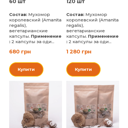
60 шт
120 шт
Состав:
Мухомор
Состав:
Мухомор
королевский (Amanita
королевский (Amanita
regalis),
regalis),
вегетарианские
вегетарианские
капсулы.
Применение
капсулы.
Применение
:
2 капсулы за оди...
:
2 капсулы за оди...
680 грн
1 280 грн
Купити
Купити