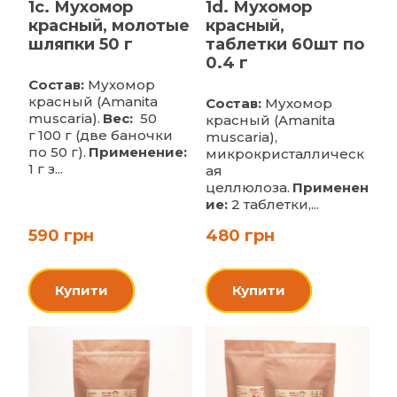
1c. Мухомор
1d. Мухомор
красный, молотые
красный,
шляпки 50 г
таблетки 60шт по
0.4 г
Состав:
Мухомор
красный (Amanita
Состав:
Мухомор
muscaria).
Вес:
50
красный (Amanita
г
100 г (две баночки
muscaria),
по 50 г).
Применение:
микрокристаллическ
1 г з...
ая
целлюлоза.
Применен
ие:
2 таблетки,...
590 грн
480 грн
Купити
Купити