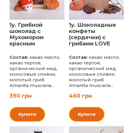
1y. Грибной
1y. Шоколадные
шоколад с
конфеты
Мухомором
(сердечки) с
красным
грибами LOVE
Состав:
какао масло,
Состав:
какао масло,
какао тертое,
какао тертое,
органический мед,
органический мед,
кокосовые сливки,
кокосовые сливки,
молотый гриб
молотый гриб
Amanita muscaria...
Amanita muscaria...
390 грн
460 грн
Купити
Купити