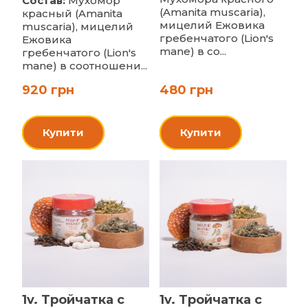
Состав:
Мухомор
(Amanita muscaria),
красный (Amanita
мицелий Ежовика
muscaria), мицелий
гребенчатого (Lion's
Ежовика
mane) в со...
гребенчатого (Lion's
mane) в соотношени...
920 грн
480 грн
Купити
Купити
1v. Тройчатка с
1v. Тройчатка с