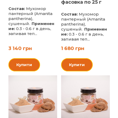
фасовка по 25 г
Состав:
Мухомор
пантерный (Amanita
Состав:
Мухомор
pantherina),
пантерный (Amanita
сушеный.
Применен
pantherina),
ие:
0.3 - 0.6 г в день,
сушеный.
Применен
запивая теп...
ие:
0.3 - 0.6 г в день,
запивая теп...
3 140 грн
1 680 грн
Купити
Купити