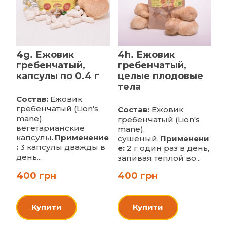
4g. Ежовик
4h. Ежовик
гребенчатый,
гребенчатый,
капсулы по 0.4 г
целые плодовые
тела
Состав:
Ежовик
гребенчатый (Lion's
Состав:
Ежовик
mane),
гребенчатый (Lion's
вегетарианские
mane),
капсулы.
Применение
сушеный.
Применени
:
3 капсулы дважды в
е:
2 г один раз в день,
день...
запивая теплой во...
400 грн
400 грн
Купити
Купити