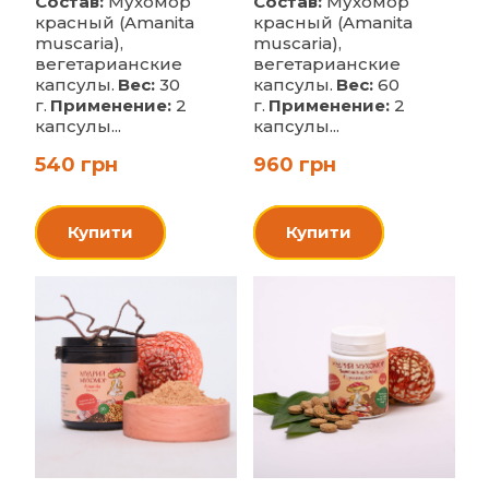
Состав:
Мухомор
Состав:
Мухомор
красный (Amanita
красный (Amanita
muscaria),
muscaria),
вегетарианские
вегетарианские
капсулы.
Вес:
30
капсулы.
Вес:
60
г.
Применение:
2
г.
Применение:
2
капсулы...
капсулы...
540 грн
960 грн
Купити
Купити