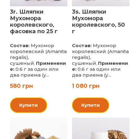
3r. Шляпки
3s. Шляпки
Мухомора
Мухомора
королевского,
королевского, 50
фасовка по 25 г
г
Состав:
Мухомор
Состав:
Мухомор
королевский (Amanita
королевский (Amanita
regalis),
regalis),
сушеный.
Применени
сушеный.
Применени
е:
0.6 г за один или
е:
0.6 г за один или
два приема (у...
два приема (у...
580 грн
1 080 грн
Купити
Купити