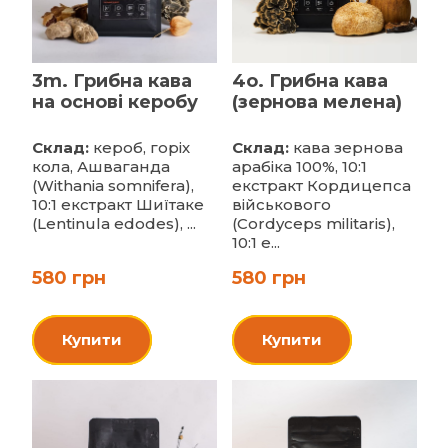
3m. Грибна кава
4o. Грибна кава
на основі керобу
(зернова мелена)
Склад:
кероб, горіх
Склад:
кава зернова
кола, Ашваганда
арабіка 100%, 10:1
(Withania somnifera),
екстракт Кордицепса
10:1 екстракт Шиїтаке
військового
(Lentinula edodes), ...
(Cordyceps militaris),
10:1 е...
580 грн
580 грн
Купити
Купити