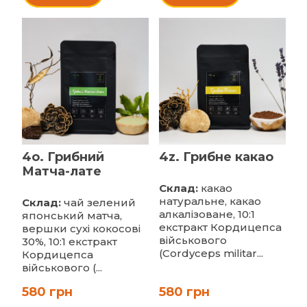
4o. Грибний
4z. Грибне какао
Матча-лате
Склад:
какао
натуральне, какао
Склад:
чай зелений
алкалізоване, 10:1
японський матча,
екстракт Кордицепса
вершки сухі кокосові
військового
30%, 10:1 екстракт
(Cordyceps militar...
Кордицепса
військового (...
580 грн
580 грн