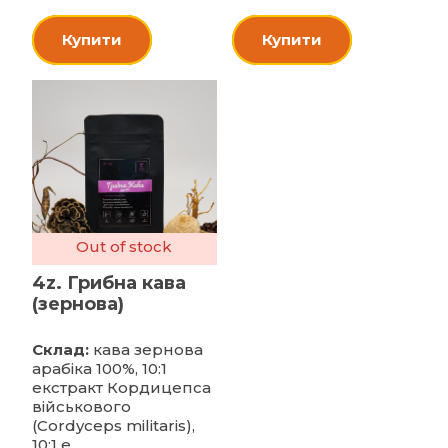
Купити
Купити
Out of stock
4z. Грибна кава
(зернова)
Склад:
кава зернова
арабіка 100%, 10:1
екстракт Кордицепса
військового
(Cordyceps militaris),
10:1 е...