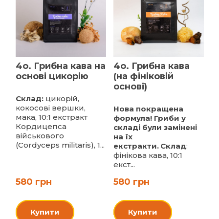
4o. Грибна кава на
4o. Грибна кава
основі цикорію
(на фініковій
основі)
Склад:
цикорій,
кокосові вершки,
Нова покращена
мака, 10:1 екстракт
формула! Гриби у
Кордицепса
складі були замінені
військового
на їх
(Cordyceps militaris), 1...
екстракти.
Склад
:
фінікова кава, 10:1
екст...
580 грн
580 грн
Купити
Купити