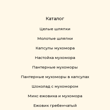
Каталог
Целые шляпки
Молотые шляпки
Капсулы мухомора
Настойка мухомора
Пантерные мухоморы
Пантерные мухоморы в капсулах
Шоколад с мухомором
Микс ежовика и мухомора
Ежовик гребенчатый