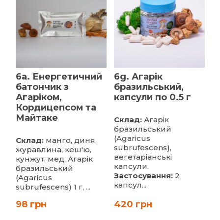
6a. Енергетичний
6g. Агарік
батончик з
бразильський,
Агаріком,
капсули по 0.5 г
Кордицепсом та
Майтаке
Склад:
Агарік
бразильський
(Agaricus
Склад:
манго, диня,
subrufescens),
журавлина, кеш'ю,
вегетаріанські
кунжут, мед, Агарік
капсули.
бразильський
Застосування:
2
(Agaricus
капсул...
subrufescens) 1 г, ...
98 грн
420 грн