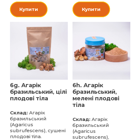
Купити
Купити
6g. Агарік
6h. Агарік
бразильський, цілі
бразильський,
плодові тіла
мелені плодові
тіла
Склад:
Агарік
бразильський
Склад:
Агарік
(Agaricus
бразильський
subrufescens), сушені
(Agaricus
плодові тіла.
subrufescens),