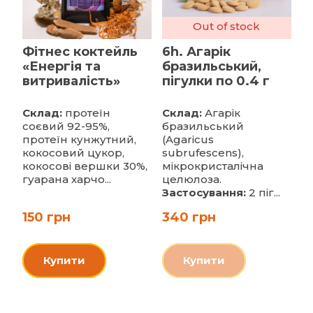
Out of stock
Фітнес коктейль
6h. Агарік
«Енергія та
бразильський,
витривалість»
пігулки по 0.4 г
Склад:
протеїн
Склад:
Агарік
соєвий 92-95%,
бразильський
протеїн кунжутний,
(Agaricus
кокосовий цукор,
subrufescens),
кокосові вершки 30%,
мікрокристалічна
гуарана харчо...
целюлоза.
Застосування:
2 піг...
150 грн
340 грн
Купити
Купити