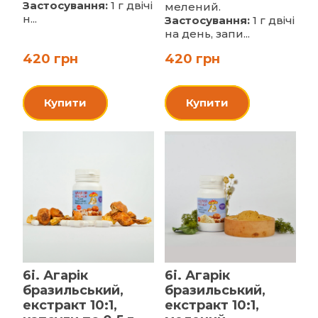
Застосування:
1 г двічі
мелений.
н...
Застосування:
1 г двічі
на день, запи...
420 грн
420 грн
Купити
Купити
6i. Агарік
6i. Агарік
бразильський,
бразильський,
екстракт 10:1,
екстракт 10:1,