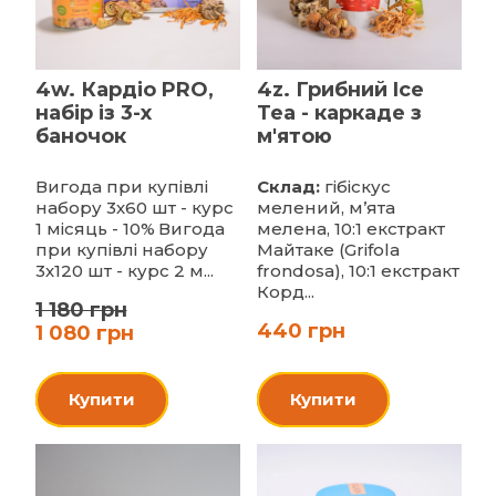
4w. Кардіо PRO,
4z. Грибний Ice
набір із 3-х
Tea - каркаде з
баночок
м'ятою
Вигода при купівлі
Склад:
гібіскус
набору 3х60 шт - курс
мелений, м’ята
1 місяць - 10%
Вигода
мелена, 10:1 екстракт
при купівлі набору
Майтаке (Grifola
3х120 шт - курс 2 м...
frondosa), 10:1 екстракт
Корд...
1 180 грн
440 грн
1 080 грн
Купити
Купити