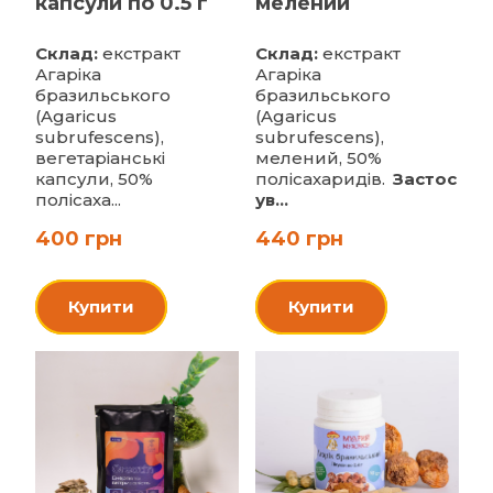
капсули по 0.5 г
мелений
Склад:
екстракт
Склад:
екстракт
Агаріка
Агаріка
бразильського
бразильського
(Agaricus
(Agaricus
subrufescens),
subrufescens),
вегетаріанські
мелений, 50%
капсули, 50%
полісахаридів.
Застос
полісаха...
ув...
400 грн
440 грн
Купити
Купити