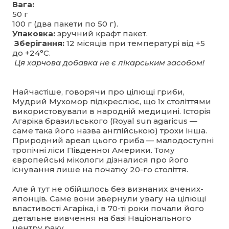
Вага:
50 г
100 г (два пакети по 50 г).
Упаковка:
зручний крафт пакет.
Зберігання:
12 місяців при температурі від +5
до +24°С.
Ця харчова добавка не є лікарським засобом!
Найчастіше, говорячи про цілющі гриби,
Мудрий Мухомор підкреслює, що їх століттями
використовували в народній медицині. Історія
Агаріка бразильського (Royal sun agaricus —
саме така його назва англійською) трохи інша.
Природний ареал цього гриба — малодоступні
тропічні ліси Південної Америки. Тому
європейські мікологи дізналися про його
існування лише на початку 20-го століття.
Але й тут не обійшлось без визнаних вчених-
японців. Саме вони звернули увагу на цілющі
властивості Агаріка, і в 70-ті роки почали його
детальне вивчення на базі Національного
центру раку.