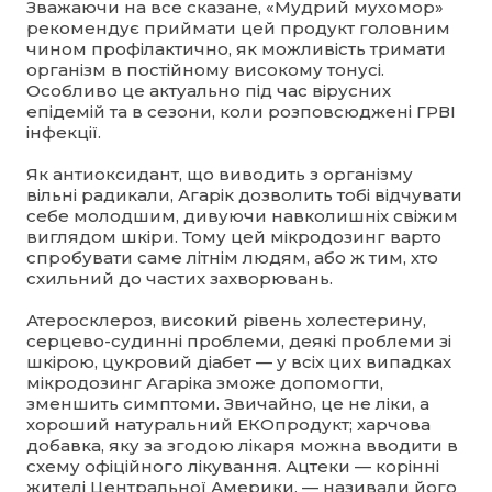
Зважаючи на все сказане, «Мудрий мухомор»
рекомендує приймати цей продукт головним
чином профілактично, як можливість тримати
організм в постійному високому тонусі.
Особливо це актуально під час вірусних
епідемій та в сезони, коли розповсюджені ГРВІ
інфекції.
Як антиоксидант, що виводить з організму
вільні радикали, Агарік дозволить тобі відчувати
себе молодшим, дивуючи навколишніх свіжим
виглядом шкіри. Тому цей мікродозинг варто
спробувати саме літнім людям, або ж тим, хто
схильний до частих захворювань.
Атеросклероз, високий рівень холестерину,
серцево-судинні проблеми, деякі проблеми зі
шкірою, цукровий діабет — у всіх цих випадках
мікродозинг Агаріка зможе допомогти,
зменшить симптоми. Звичайно, це не ліки, а
хороший натуральний ЕКОпродукт; харчова
добавка, яку за згодою лікаря можна вводити в
схему офіційного лікування. Ацтеки — корінні
жителі Центральної Америки, — називали його