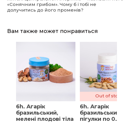
«Сонячним грибом». Чому б і тобі не
долучитись до його променів?
Вам также может понравиться
Out of stock
6h. Агарік
6h. Агарік
бразильський,
бразильський,
мелені плодові тіла
пігулки по 0.4 г