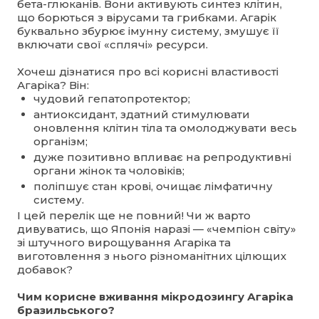
бета-глюканів. Вони активують синтез клітин,
що борються з вірусами та грибками. Агарік
буквально збурює імунну систему, змушує її
включати свої «сплячі» ресурси.
Хочеш дізнатися про всі корисні властивості
Агаріка? Він:
чудовий гепатопротектор;
антиоксидант, здатний стимулювати
оновлення клітин тіла та омолоджувати весь
організм;
дуже позитивно впливає на репродуктивні
органи жінок та чоловіків;
поліпшує стан крові, очищає лімфатичну
систему.
І цей перелік ще не повний! Чи ж варто
дивуватись, що Японія наразі — «чемпіон світу»
зі штучного вирощування Агаріка та
виготовлення з нього різноманітних цілющих
добавок?
Чим корисне вживання мікродозингу Агаріка
бразильського?