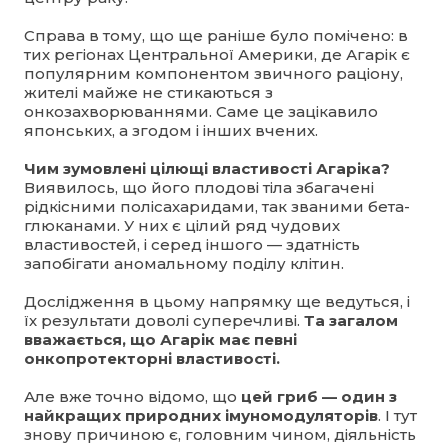
Справа в тому, що ще раніше було помічено: в
тих регіонах Центральної Америки, де Агарік є
популярним компонентом звичного раціону,
жителі майже не стикаються з
онкозахворюваннями. Саме це зацікавило
японських, а згодом і інших вчених.
Чим зумовлені цілющі властивості Агаріка?
Виявилось, що його плодові тіла збагачені
рідкісними полісахаридами, так званими бета-
глюканами. У них є цілий ряд чудових
властивостей, і серед іншого — здатність
запобігати аномальному поділу клітин.
Дослідження в цьому напрямку ще ведуться, і
їх результати доволі суперечливі.
Та загалом
вважається, що Агарік має певні
онкопротекторні властивості.
Але вже точно відомо, що
цей гриб — один з
найкращих природних імуномодуляторів
. І тут
знову причиною є, головним чином, діяльність