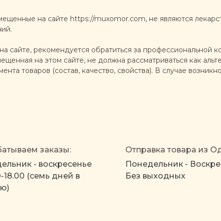
мещенные на сайте https://muxomor.com, не являются лекарс
ний.
а сайте, рекомендуется обратиться за профессиональной ко
щенная на этом сайте, не должна рассматриваться как альте
ента товаров (состав, качество, свойства). В случае возни
атываем заказы:
Отправка товара из О
ельник - воскресенье
Понедельник - Воскре
0-18.00 (семь дней в
Без выходных
ю)