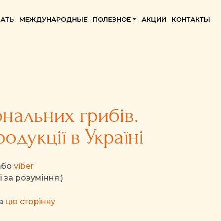
АТЬ
МЕЖДУНАРОДНЫЕ
ПОЛЕЗНОЕ
АКЦИИ
КОНТАКТЫ
нальних грибів.
одукції в Україні
або
viber
 за розуміння:)
на
цю сторінку