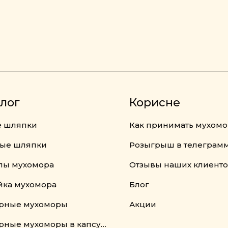
лог
Корисне
 шляпки
Как принимать мухом
ые шляпки
Розыгрыш в телеграм
лы мухомора
Отзывы наших клиент
йка мухомора
Блог
рные мухоморы
Акции
Пантерные мухоморы в капсулах