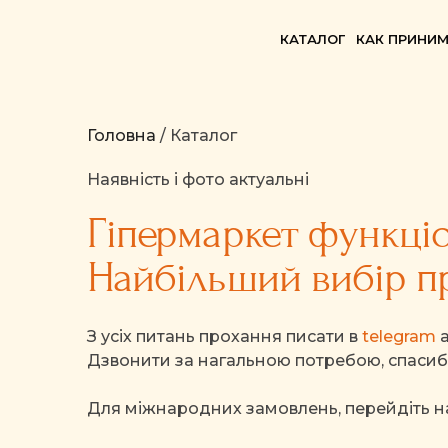
КАТАЛОГ
КАК ПРИНИМ
Головна
/ Каталог
Наявність і фото актуальні
Гіпермаркет функціо
Найбільший вибір пр
З усіх питань прохання писати в
telegram
Дзвонити за нагальною потребою, спасибі
Для міжнародних замовлень, перейдіть 