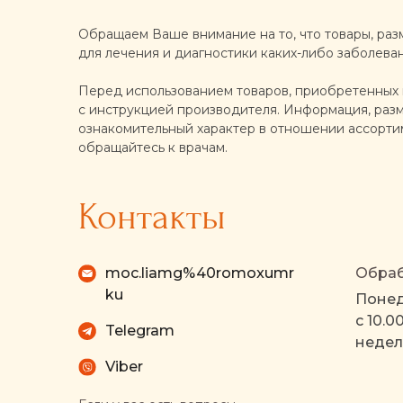
Обращаем Ваше внимание на то, что товары, раз
для лечения и диагностики каких-либо заболева
Перед использованием товаров, приобретенных н
с инструкцией производителя. Информация, разме
ознакомительный характер в отношении ассортим
обращайтесь к врачам.
Контакты
moc.liamg%40romoxumr
Обраб
ku
Понед
с 10.0
Telegram
недел
Viber